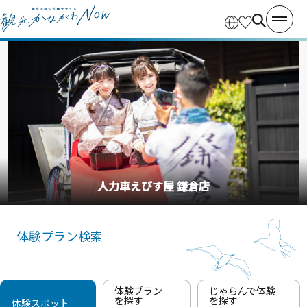
人力車えびす屋 鎌倉店
体験プラン検索
体験プラン
じゃらんで体験
を探す
を探す
体験スポット