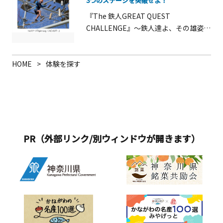
3つのステージを突破せよ！
ー」や自分でデザインしたカップにお
好きなスープと具材をトッピングし
『The 鉄人GREAT QUEST
て、世界で一つだけの「カップヌード
CHALLENGE』～鉄人達よ、その雄姿を
ル」を作ることができる「マイカップ
皆に見せつけよ～大型アスレチック
ヌードル ファクトリー」、アジアのナ
『疾風怒濤の鉄人舞台』は、2023年4月
イトマーケットをイメージした空間
に同園がリニューアルオープンした際
HOME
体験を探す
で、世界中のさまざまな麺を味わうこ
に新登場した、高さ15mを誇り全36種
とができる「NOODLE BAZAAR」な
のアトラクションに挑戦できる、ソレ
ど、お楽しみがいっぱい！
イユの丘を代表する人気アクティビテ
ィです。この度、新たに登場する『The
鉄人GREAT QUEST CHALLENGE』
は、鉄人の名にふさわしく、筋力や体
PR（外部リンク/別ウィンドウが開きます）
力に自信のある方や挑戦心溢れる方に
向けて企画しました。挑戦者には、ア
スレチック内の1階から3階の各階に用
意された全3つのステージにチャレンジ
していただきます。&nbsp;&nbsp;最初
に挑戦していただく1stステージは、木
とワイヤーが架かったねじれた橋を、