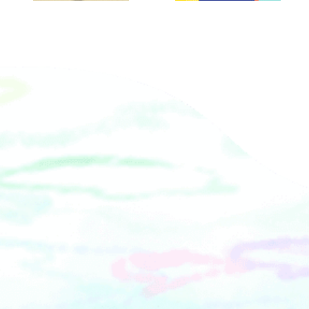
ワイヤーを踏まずに木のブロックだけ
で渡りきる『Spin Log（スピンロ
グ）』。&nbsp;次に挑戦していただく
2ndステージは、高さ約10mの空間に
張り巡ったネットを制限時間15秒以内
に渡り切る、俊敏さが試される
『Spider Net（スパイダーネッ
ト）』。&nbsp;そして、超難関の最終
3rdステージは、最上階に設置された天
空のクライミングウォールをクライム
ストーンのみを使って渡り切る
『Tetsujin Climb（鉄人クライム）』
となっています。&nbsp;&nbsp;ステー
ジをクリアした方には、『疾風怒濤の
鉄人舞台』オリジナルの金・銀・銅メ
ダルが贈呈されます。さらに、全ステ
ージをクリアした方には、体験料金の
全額が返金されます。自分の限界を超