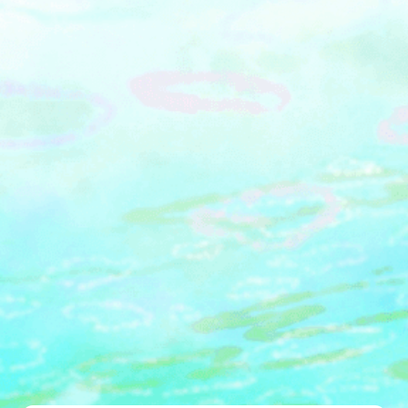
え、グレートな鉄人になれるのか？！
「我こそは鉄人だ」という、皆様のチ
ャレンジをお待ちしております。
&nbsp;ソレイユの丘の大型アスレチッ
ク『疾風怒濤の鉄人舞台』では、今後
も鉄人達のチャレンジ精神を刺激する
ような心弾む企画をお届けしてまいり
ます。○時 間：■3～11月
平 日 9:45～16:30（最終受付
15:20） 土日祝 9:45～
17:00（最終受付15:50）
&nbsp; &nbsp; ■12～2月
10:00～16:30（最終受付 15:20）○体
験料金：3,200円（1時間）／18歳以
上 2,400円（1時間）／～
17歳 4,800円（1時間）／
親子2名 ※上記料金は「疾風
怒濤の鉄人舞台」ご利用の料金になり
ます。 ※「GREAT QUEST