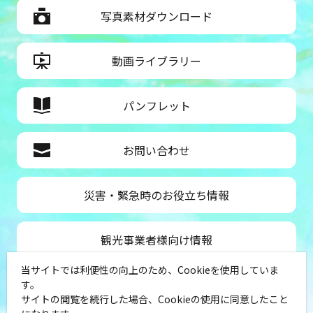
CHALLENGE」挑戦は無料です。○参加
写真素材ダウンロード
方法：疾風怒濤の鉄人舞台をご利用中
にお近くのスタッフにお声がけくださ
い。○身長制限：身長120㎝以上
動画ライブラリー
パンフレット
お問い合わせ
災害・緊急時のお役立ち情報
観光事業者様向け情報
当サイトでは利便性の向上のため、Cookieを使用していま
公益社団法人神奈川県観光協会
す。
サイトの閲覧を続行した場合、Cookieの使用に同意したこと
〒231-8521