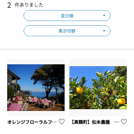
2
件ありました
並び順
表示切替
オレンジフローラルファーム【真鶴町】
【真鶴町】松本農園 みかん狩り