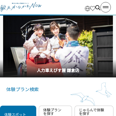
人力車えびす屋 鎌倉店
体験プラン検索
体験プラン
じゃらんで体験
を探す
を探す
体験スポット