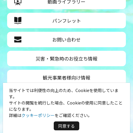
動画ライブラリー
パンフレット
お問い合わせ
災害・緊急時のお役立ち情報
観光事業者様向け情報
当サイトでは利便性の向上のため、Cookieを使用していま
公益社団法人神奈川県観光協会
す。
サイトの閲覧を続行した場合、Cookieの使用に同意したこと
〒231-8521
になります。
神奈川県横浜市中区山下町１
詳細は
クッキーポリシー
をご確認ください。
（シルクセンター内）
TEL：045-681-0007
同意する