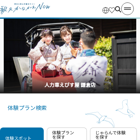
人力車えびす屋 鎌倉店
体験プラン検索
体験プラン
じゃらんで体験
を探す
を探す
体験スポット