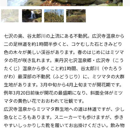
七沢の奥、谷太郎川の上流にある不動尻。広沢寺温泉から
二の足林道を約1時間半歩くと、コケむした石ときみどり
色の木々が美しい渓谷があります。春のはじめにはミツマ
タの花が咲き乱れます。東丹沢七沢温泉郷・広沢寺（こう
たくじ）温泉から歩くこと約1時間、谷太郎川（やたろう
がわ）最深部の不動尻（ふどうじり）に、ミツマタの大群
生地があります。3月中旬から4月上旬までが開花期です。
例年3月20日前後が開花の最盛期になり、斜面全体がミツ
マタの黄色い花でおおわれて壮観です。
広沢寺温泉からミツマタ群生地への道は林道ですが、少し
急なところもあります。スニーカーでも歩けますが、歩き
やすいしっかりした靴を履いてお出掛けください。飲み物