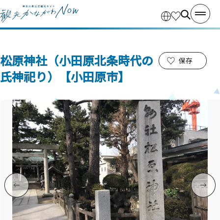
松原神社（小田原北条時代の
保存
氏神祀り）【小田原市】