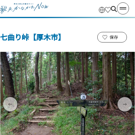
七曲り峠【厚木市】
保存