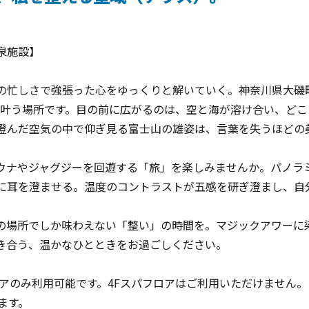
泉施設】
しさで強張った心をゆっくりと解いていく。神奈川県大磯町に佇む
息が叶う場所です。目の前に広がるのは、空と海が溶け合い、ど
澄んだ空気の中で仰ぎ見る富士山の雄姿は、言葉を失うほどの
ナやジャグジーを回遊する「旅」を楽しみませんか。パノラ
に耳を澄ませる。温度のコントラストが五感を研ぎ澄まし、自
場所でしか味わえない「整い」の時間を。マジックアワーに
き合う、温かなひとときをお過ごしください。
ロアのみ利用可能です。4Fスパフロアはご利用いただけません。
ます。