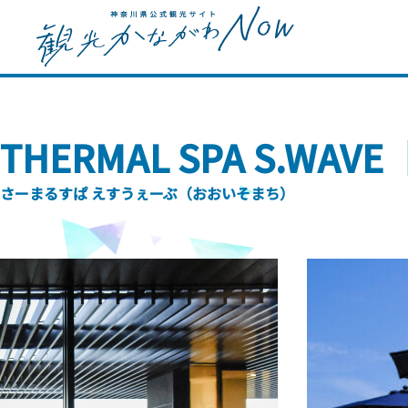
THERMAL SPA S.WA
さーまるすぱ えすうぇーぶ（おおいそまち）