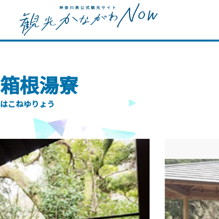
箱根湯寮
はこねゆりょう