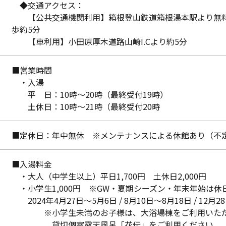
◆交通アクセス：
【公共交通機関利用】箱根登山鉄道箱根湯本駅より無料
歩約5分
【車利用】小田原厚木道路山崎I.Cより約5分
■営業時間
・入湯
平 日：10時〜20時（最終受付19時）
土休日：10時〜21時（最終受付20時
■定休日：年中無休 ※メンテナンスによる休館あり（不
■入湯料金
・大人（中学生以上）平日1,700円 土休日2,000円
・小学生1,000円 ※GW・夏期シーズン・年末年始は休
2024年4月27日～5月6日 / 8月10日～8月18日 / 12月2
※小学生未満のお子様は、大浴場棟をご利用いただ
貸切個室露天風呂「花伝」をご利用ください。