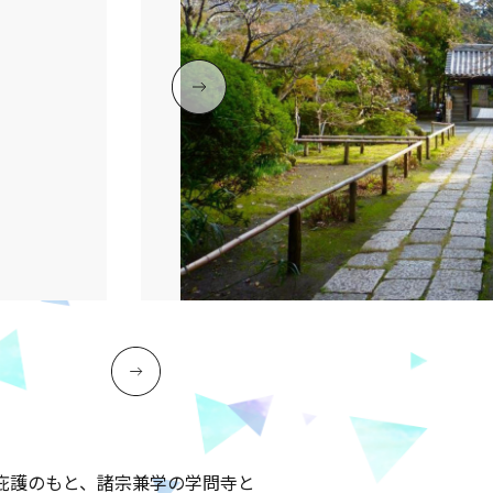
庇護のもと、諸宗兼学の学問寺と