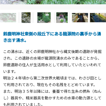
鈴鹿明神社東側の段丘下にある龍源院の裏手から湧
き出す湧水。
この湧水は、近くの鈴鹿明神社から縄文後期の遺跡が発掘
され、この遺跡の水場が龍源院湧水のみであることから、
鈴鹿遺跡の住人が生活用水として利用していたといわれて
います。
明治２４年頃から第二次世界大戦頃までは、わさび田とし
て利用されており、現在もその名残をとどめています。
また、明治３５年以降には、養蚕で得た生糸の撚糸（ねん
し）器具や、精米器具を動かすための水車の動力源として
も利用されていました。