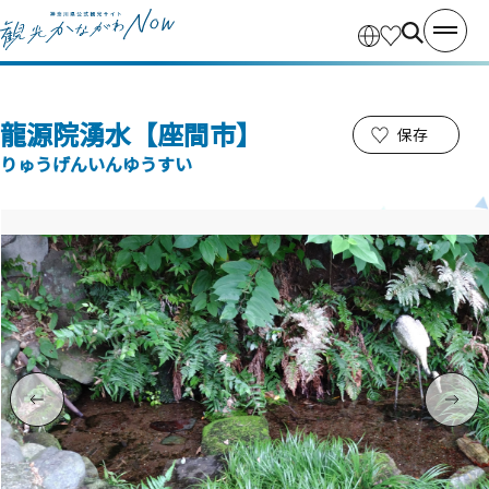
龍源院湧水【座間市】
保存
りゅうげんいんゆうすい