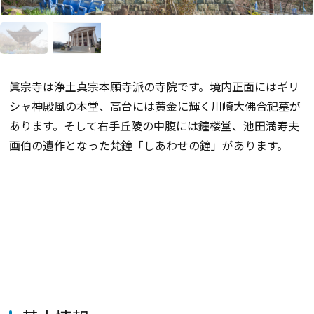
眞宗寺は浄土真宗本願寺派の寺院です。境内正面にはギリ
シャ神殿風の本堂、高台には黄金に輝く川崎大佛合祀墓が
あります。そして右手丘陵の中腹には鐘楼堂、池田満寿夫
画伯の遺作となった梵鐘「しあわせの鐘」があります。