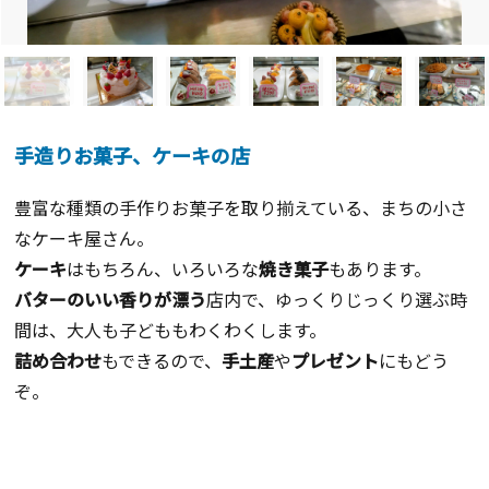
手造りお菓子、ケーキの店
豊富な種類の手作りお菓子を取り揃えている、まちの小さ
なケーキ屋さん。
ケーキ
はもちろん、いろいろな
焼き菓子
もあります。
バターのいい香りが漂う
店内で、ゆっくりじっくり選ぶ時
間は、大人も子どももわくわくします。
詰め合わせ
もできるので、
手土産
や
プレゼント
にもどう
ぞ。