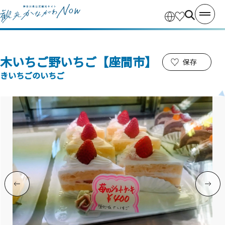
木いちご野いちご【座間市】
保存
きいちごのいちご