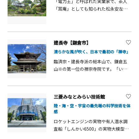
「電力王」と呼ばれた実業家で、茶人
ラ、モミジなど、季節の花々や数えき
「耳庵」としても知られた松永安左ヱ
れない種類の昆虫、植物、野鳥の観察
門が昭和34年に設立した施設です。耳
ができ、四季折々の変化が楽しめます。
庵の邸宅「老欅荘」（国登録有形文化
財）などの歴史的建造物をはじめ、
「日本の歴史公園100選」にも選ばれた
建長寺【鎌倉市】
庭園が見どころです。
清らかな風が吹く、日本で最初の「禅寺」
臨済宗・建長寺派の総本山で、鎌倉五
山※の第一位の禅宗寺院です。「い
ざ、鎌倉」という言葉で知られる北条
時頼が創建。「けんちん汁」発祥の地
としても有名です。総門をくぐると、三
三菱みなとみらい技術館
門、仏殿、法堂、唐門と国の重要文化
陸・海・空・宇宙の最先端の科学技術を体
財が続きます。中でもきらびやかな装
感
飾が施された「唐門」は必見！他に
も、国宝の梵鐘、国指定名勝の庭園な
ロケットエンジンの実物や有人潜水調
ど、見どころが多数あります。春は桜と
査船「しんかい6500」の実物大模型展
白木蓮、秋は萩と紅葉が美しく、季節
示など、体験型の展示を中心に、普段