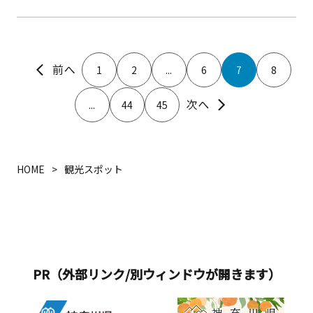
ら現代に至るまでの小田原城の歴史を
紹介。標高約60メートルの最上階展望
デッキからは相模湾が一望できます。
小田原城址公園内には桜や藤・花菖
1
2
...
6
7
8
蒲・梅など年間を通してさまざまな花
や植物を楽しむことができます。
...
44
45
HOME
観光スポット
PR（外部リンク/別ウィンドウが開きます）