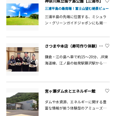
神奈川県立城ケ島公園【三浦市】
などが楽しめます。また、一年を通し
三浦半島の最南端！富士山望む絶景ビュー
てキャンプイベントも行っており、自
然の中で貴重な思い出が作れます。利
三浦半島の先端に位置する、ミシュラ
用には予約が必要です。
ン・グリーンガイドジャポンにも掲載
された「城ケ島」。城ケ島大橋を渡っ
た島の東半分に広がるのが「城ケ島公
園」です。1月中旬から2月中旬にかけ
さつまや本店（寿司作り体験）【藤沢市】
て、園内各所で約30万株のヤエスイセ
ンが咲き誇り、冬の名物詩となってい
鎌倉・江の島へ車で約15〜20分、JR東
ます。園内2か所の展望台は富士山や伊
海道線、江ノ島の始発駅藤沢駅から徒
豆大島まで見渡せる絶好のビュースポ
歩15分。老舗鮨屋の板長と、バイリン
ット。冬から春には県の指定天然記念
ガル女将が英語で丁寧にわかりやすく
物・ウミウ等の集団生息地に、約2,000
楽しい雰囲気で教えてくれます。アッ
羽も越冬のために飛来します。1番の見
トホームな雰囲気の教室です。
宮ヶ瀬ダム水とエネルギー館
どころは芝生広場に建つ「安房崎灯
台」。白を基調に緑のグラデーション
ダムや水資源、エネルギーに関する豊
が入る姿は、地元の名物・三浦大根を
富な情報が揃う体験型のアミューズメ
思わせます。灯台を見上げる「ピクニ
ント施設です。楽しみながら学習する
ック広場」でお弁当を食べるのもおす