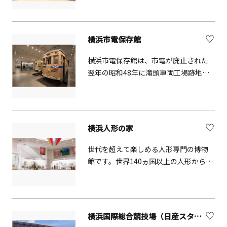
がコンセプトで、ユニークな仕掛けが
すめです。日差しや風の強い日は、海
施されています。
風を受けナナメに育った黒松が独特な
景観を生み出す「緑陰広場」も良いか
横浜市電保存館
もしれません。また、城ケ島公園は島
横浜市電保存館は、市電が廃止された
内のおすすめスポットを巡る「城ケ島
翌年の昭和48年に滝頭車両工場跡地に
ハイキングコース」の東側入口になっ
開館し、その後、昭和58年には、現在
ています。人気のフォトスポット「馬
の市営住宅1階に建て直されました。館
の背洞門」や反対側の城ケ島灯台な
内には、7両の市電車両、停留所標識、
ど、島内散策もあわせてお楽しみくだ
敷石を当時の姿で保存、市電が走って
さい。
横浜人形の家
いた時代の「時間」と「空気」を感じ
ていただけるよう再現しています。
世代を超えて楽しめる人形専門の博物
館です。世界140ヵ国以上の人形から人
間国宝の手による人形まで約1万点以上
を収蔵しています。また、見て、触れ
て、感じて、遊ぶことができる企画展や
イベントを随時開催しています。
横浜国際総合競技場（日産スタジアム）