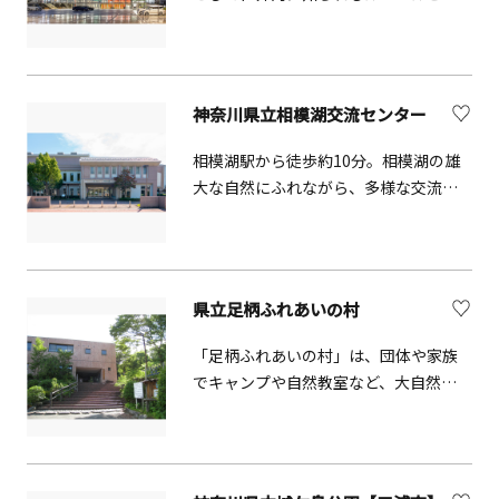
ジエに学んだ前川國男が手掛けたモダ
ニズム建築で、1954 年に開館しまし
た。ホールの壁面はすべて「木」で作
られており、開館当時『東洋一の響
神奈川県立相模湖交流センター
き』と絶賛され、そのアコースティッ
クな響きは 、65年以上を経た今でも
相模湖駅から徒歩約10分。相模湖の雄
人々に感動を与え続けています。な
大な自然にふれながら、多様な交流活
お、これまでに「公共建築百選」（建
動が行える文化施設です。多目的ホー
設省 1998 年）、「日本におけるモダ
ル、アートギャラリー、研修室、喫茶
ン・ムーブメントの建築 20 選」
店等を有し、駐車場も完備していま
DOCOMOMO(ドコモモ 1999 年）、県指
す。詳細は公式ウェブサイトをご覧く
県立足柄ふれあいの村
定重要文化財 （神奈川県 2021 年）に
ださい。
指定されています。
「足柄ふれあいの村」は、団体や家族
でキャンプや自然教室など、大自然の
中で様々な体験活動ができる野外教育
施設です。学びながら楽しめるプログ
ラムがたくさん用意されており、野外
炊事プログラムでは、薪を使ったBBQ