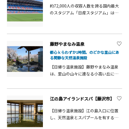
約72,000人の収容人数を誇る国内最大
のスタジアム「日産スタジアム」は、
横浜市最大の運動公園である新横浜公
園内にある、Jリーグの横浜F・マリノ
スおよびジャパンラグビーリーグワン
の横浜キヤノンイーグルスのホームス
藤野やまなみ温泉
タジアムで、サッカーやラグビー等の
都心ｋらわずか1時間。のどかな里山にあ
国際大会が行われるほか、陸上競技や
る閑静な天然温泉施設
コンサートなどのイベントも開催して
【日帰り温泉施設】藤野やまなみ温泉
います。 2002FIFAワールドカップ
は、里山の山々に連なる小高い丘にあ
&trade;、ラグビーワールドカップ
ります。目隠しフェンスがない解放感
2019&trade;、東京2020オリンピック
抜群の露天風呂で、四季折々の自然を
競技大会サッカー（男女）という3つの
見ながらゆったりリラックスできま
国際的な大会の決勝戦が行われたファ
江の島アイランドスパ【藤沢市】
す。夜は、満天の星をながめながら楽
イナルスタジアム（Final
しめるのが魅力。特に桜の季節は、お
Stadium&times;3）でもあります。試
【日帰り温泉施設】江の島入口に位置
花見風呂も楽しめます。
合やイベントがない日には、選手にな
し、天然温泉とスパプールを有する複
った気分を味わえるスタジアム内の見
合温浴施設「江の島アイランドス