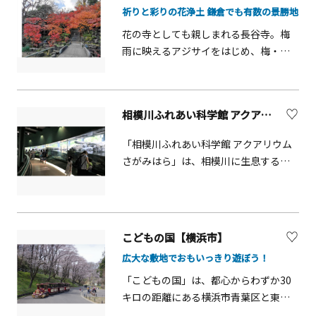
祈りと彩りの花浄土 鎌倉でも有数の景勝地
様式の本格的な西洋建築で、国の重要
文化財に指定されています。建物の上
花の寺としても親しまれる長谷寺。梅
部には「エースのドーム」という愛称
雨に映えるアジサイをはじめ、梅・
で呼ばれる巨大なドームがあります。
桜・ボタンなど四季を通じて花が絶え
館内はまるで明治時代にタイムスリッ
ることなく咲き、訪れる者の目を楽し
プしたような雰囲気で、収蔵資料は5万
ませてくれます。アジサイの見頃は例
相模川ふれあい科学館 アクアリウムさがみはら【相模原市】
点を超えます。古代から現代まで5つの
年、5月下旬から6月下旬にかけて。
テーマに分けて紹介する常設展示室の
「あじさい路」と呼ばれる眺望散策路
「相模川ふれあい科学館 アクアリウム
ほか、豊富な所蔵資料を活かしたコレ
から見渡せる、鎌倉の海や街並みの眺
さがみはら」は、相模川に生息する生
クション展も定期的に開催されていま
望とアジサイが織り成す景観は見事。
き物を中心に相模川の生き物を中心に
す。レトロであたたかい雰囲気のカフ
鎌倉でも有数の景勝地です。敷地内に
展示する水族館です。上流から河口ま
ェレストラン「喫茶ともしび」では、
ある「観音ミュージアム」には見ごた
で相模川を再現した「流れのアクアリ
時期によっては企画展と連動したメニ
えのある展示があり、長谷寺の歴史を
ウム」や、足元を泳ぐ魚たちを観察で
ューが登場します。ミュージアムショ
こどもの国【横浜市】
知ることができます。開創は奈良時代
きる「水上散歩水槽」、餌付け体験で
ップでは所蔵品をモチーフにしたオリ
と伝えられる鎌倉有数の古刹で、ご本
広大な敷地でおもいっきり遊ぼう！
きる「お魚にごはん」など子供から大
ジナルグッズやお菓子・雑貨等が販売
尊の十一面観世音菩薩像は日本最大級
人まで楽しめます。飼育員によるガイ
「こどもの国」は、都心からわずか30
されており、お土産を買うことができ
（高さ9.18ｍ)の木彫仏。二体の観音様
ドや、ものづくりワークショップも充
キロの距離にある横浜市青葉区と東京
ます。
が大和（奈良県）で誕生し、そのうち
実!
都町田市にまたがる広大な敷地に広が