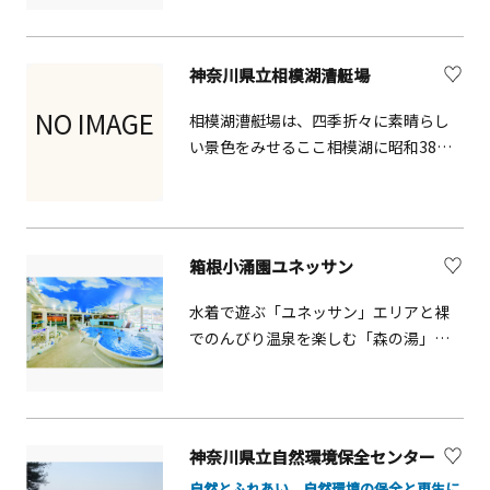
学ツアー（開催日は公式サイトで要確
パ」。湘南の海と天気が良ければ富士
認）が楽しめるほか、日本陸上競技連
山を一望できる絶好のロケーションで
盟第1種公認陸上競技場の陸上トラック
す。2020年3月、島内徒歩2分の場所に
神奈川県立相模湖漕艇場
を無料で利用できる日もあります。
「ホテル棟」が開業。これまでの日帰
り利用に加え、宿泊も可能になりまし
NO IMAGE
相模湖漕艇場は、四季折々に素晴らし
た。温泉エリアは朝7:00から営業。朝
い景色をみせるここ相模湖に昭和38年
の凛とした空気のなか江の島を散策、
に設置されました。以来ボート等の競
絶景を楽しみながら朝風呂を満喫する
技を通じて県民のスポーツ振興を図
「江の島の朝」の魅力を提案します。
り、また青少年の健全な育成の場とし
て、さらに昭和39年には東京オリンピ
箱根小涌園ユネッサン
ックのカヌー会場となるなど、ボー
ト・カヌーのメッカとして各種の大会
水着で遊ぶ「ユネッサン」エリアと裸
が開催され、多くの人々に利用されて
でのんびり温泉を楽しむ「森の湯」の2
まいりました。平成6年1月には、県立
つからなる温泉テーマパークです。本
相模湖公園整備の一環として新管理運
格コーヒー風呂や絶景露天風呂、箱根
営棟・艇庫が整備され、平成31年4月に
で唯一のウォータスライダーや流れる
は新2000ｍコースが整備されました。
プールもあります。更に不思議な感覚
神奈川県立自然環境保全センター
が味わえる「ドクターフィッシュの足
自然とふれあい、自然環境の保全と再生に