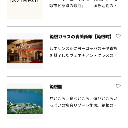
球市民意識の醸成」、「国際活動の支
援」という３つの目的を持つ施設で
す。世界の再建家屋や衣装などに触
れ、世界の人々の暮らしや文化を肌で
感じ体験できる「こどもの国際理解展
箱根ガラスの森美術館【箱根町】
示室」、実物資料などから過去の戦争
を見つめ、また開発と環境、貧困など
ルネサンス期にヨーロッパの王侯貴族
の地球規模の課題について考える「国
を魅了したヴェネチアン・グラスの名
際平和展示室」、&rdquo;翼の国
品を展示。旬の食材をいかしたイタリ
&rdquo;の飛行船や&rdquo;巨人の国
ア料理やオリジナルスイーツを楽しめ
&rdquo;のトランポリンなど、こどもた
るカフェレストラン、世界各国から直
ちの五感をくすぐるファンタジーの世
輸入したガラス製品がそろうミュージ
箱根園
界「こどもファンタジー展示室」があ
アムショップ館など館内設備も充実し
ります。また、国際理解、国際交流な
ています。
見どころ、食べどころ、遊びどころい
どに関する図書、ビデオがそろった映
っぱいの複合リゾート施設。箱根の自
像ライブラリーや、ホール、映像ホー
然を感じながら、レジャーやグルメ・
ル、会議室等の貸出施設があり、多文
ショッピングなど、一日中楽しめるプ
化理解や地球規模の課題に関するイベ
レジャーランドです。園内からは芦ノ