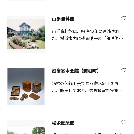
の一体が海に奉じられ、相模（神奈川
る自然豊かな施設です。ここには、た
県）の洋上に忽然と顕れた尊像を鎮座
くさんの子どもたちの遊び場があり、
したという、不思議な言い伝えも。食
山手資料館
ご家族で楽しむことができます。上
事処の「海光庵」や「てらやカフェ」
皇・上皇后両陛下のご結婚に際して国
山手資料館は、明治42年に建造され
でひといきついたり、「なごみショッ
民から寄せられたお祝い金の使途につ
た、横浜市内に残る唯一の「和洋併設
プ」でお土産品を買ったり。長い時間
いて、「子どもたちのために使ってほ
型住宅」木造西洋館です。館内の展示
を過ごすことができるお寺です。
しい」という両陛下のご希望から、子
品は、横浜開港以来の文化・風俗を語
どものあそび場として1965年に開園し
る貴重な史料ばかりです。
ました。「雪印こどもの国牧場」やこ
畑宿寄木会館【箱根町】
ども動物園、屋外プール、スケート場
などの施設をはじめ、サイクリングコ
箱根の伝統工芸である寄木細工を展
ースやアスレチック、横浜で最も長い
示、販売しており、体験教室も実施し
全長115メートルのローラー滑り台、迷
ています。
路などの遊具が敷地内に点在していま
す。また、ミニSLや園内バス、手漕ぎ
ボート、各種自転車などの乗り物も充
実しており、さまざまな楽しみ方がで
松永記念館
きます。また、スイセン、ウメ、サク