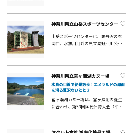
を辿ると低地から高山へ、初期の湿原
を誇る。現在の庁舎は昭和9年（1934
から発達した湿原へ順番に見てまわれ
年）に竣工した3代目。1階の税関資料
るのが特徴です。ぐるりとまわって約1
展示室「クイーンのひろば」では、横
神奈川県立山岳スポーツセンター
時間とボリュームたっぷりの散策路
浜税関の歴史や役割、ホンモノ・ニセ
で、湿原の生態系の発展の様子をわか
モノコーナー、ワシントン条約コーナ
山岳スポーツセンターは、表丹沢の玄
りやすく学べます。季節に応じた企画
ー、密輸の手口など盛りだくさん。入
関口、水無川河畔の県立秦野戸川公園
展やガイドウォークイベントも実施し
口のカスタム君（税関イメージキャラ
内にあり、登山や自然に親しむ活動の
ているので、好きな花の展示イベント
クター）が目印。
拠点として利用されています。神奈川
を調べて出かけてみるのもおすすめ！
県スポーツ局の施設で、登山、合宿、
&nbsp; ※冬季は休業しています。詳細
研修会、クライミング、懇親会、その
は公式サイトをご確認のうえ、お出か
神奈川県立宮ヶ瀬湖カヌー場
他レクリエーション活動などに、誰で
けください。
水鳥の目線で絶景散歩！エメラルドの湖面
も利用できます。登山前の集合場所や
を滑る贅沢なひととき
公園グラウンド利用後の休憩などとし
宮ヶ瀬湖カヌー場は、宮ヶ瀬湖の誕生
て立ち寄るのもいいでしょう。客室
に合わせ、第53回国民体育大会（平成
数 12室（洋室 6室、和室 6室)
10年かながわ・ゆめ国体）のカヌー
（レーシング）競技施設として整備さ
れました。国体終了後もカヌーを通じ
ヤクルト本社 湘南化粧品工場