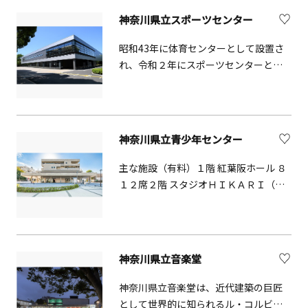
ント、映画上映、セミナーも行ってい
湖遊覧船や駒ケ岳ロープウェーも発着
ます。世界の料理を楽しめるレストラ
神奈川県立スポーツセンター
し、箱根観光の拠点としても便利。
ン、フェアトレードショップもありま
昭和43年に体育センターとして設置さ
す。
れ、令和２年にスポーツセンターとし
てリニューアルしました。屋内50ｍプ
ールやバリアフリーを施した多目的フ
ロア、全室車いす対応の宿泊棟も新設
され、生涯スポーツ・パラスポーツ・
神奈川県立青少年センター
競技スポーツなど様々なシーンで利用
できます。
主な施設（有料）１階 紅葉阪ホール ８
１２席２階 スタジオＨＩＫＡＲＩ（多
目的プラザ）１３２席３階 練習室
神奈川県立音楽堂
神奈川県立音楽堂は、近代建築の巨匠
として世界的に知られるル・コルビュ