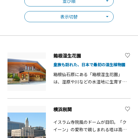
並び順
表示切替
箱根湿生花園
皇族も訪れた、日本で最初の湿生植物園
箱根仙石原にある「箱根湿生花園」
は、湿原や川などの水湿地に生育する
植物を中心にした、日本初の湿生植物
園です。日本の湿生植物はもちろん、
外国の珍しい山草も含めた約1,700種類
横浜税関
の植物が四季折々に花を咲かせていま
す。3月下旬頃から咲く約2万株のミズ
イスラム寺院風のドームが目印。「ク
バショウ群生は圧巻。 &nbsp; 園内は大
イーン」の愛称で親しまれる塔は高さ
きく8つのエリアに分かれており、順路
51mで、横浜三塔のなかで一番の高さ