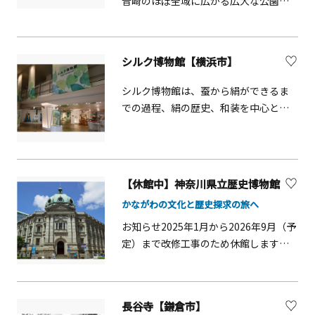
音崎のほぼ全域に広がる広大な公園。6
月には各所にアジサイが咲き、青や
紫、白、ピンクなどの花々が園内を彩
ります。シイやタブを中心とした照葉
シルク博物館【横浜市】
樹林の中を散策したり、海上を行き交
う船舶を眺めたり、海岸沿いでのバー
シルク博物館は、蚕から絹ができるま
ベキューなど、さまざまな楽しみ方が
での過程、絹の歴史、和装を中心とし
できます。園内には、日本最初の洋式
た絹染織工芸品を展示紹介する博物館
灯台「観音埼灯台」や、東京湾を中心
です。年間をとおして蚕を飼育展示し
とする海や自然を学べる「観音崎自然
ており、生きた蚕を間近で観察できま
博物館」のほか、公園周辺には横須賀
す。糸繰りや機織りの体験・シルクに
【休館中】神奈川県立歴史博物館
や三浦半島ゆかりの作家の作品を展示
関するワークショップなども開催して
する「横須賀美術館」もあり、公園を
かながわの文化と歴史探求の旅へ
います。
含む周辺地では、自然・歴史・文化
お知らせ2025年1月から2026年9月（予
と、多彩な魅力を楽しむことができま
定）まで改修工事のため休館しますみ
す。
なとみらい線「馬車道駅」から徒歩1分
の、「かながわの文化と歴史」を紹介
する博物館。展示はもちろん、建物自
長谷寺【鎌倉市】
体も魅力。旧館部分はネオ・バロック