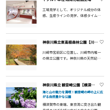
た県民の生涯スポーツ拠点として、宮
ヶ瀬湖周辺地域の振興のため、施設利
工場見学として、オリジナル成分の体
用が図られています。
感、生産ラインの見学、体感タイム
（化粧品の体感）などを盛り込んだ
「五感で感じる体感ツアー」を実施し
ています。
神奈川県立東高根森林公園【川崎市】
川崎市宮前区に位置し、川崎市内唯一
の県立公園です。神奈川県の天然記念
物のシラカシ林や、弥生時代の集落跡
である東高根遺跡（古代芝生広場）が
あります。また、園内には花の見どこ
ろも多く、湿生植物園など季節に応じ
神奈川県立 観音崎公園【横須賀市】
た自然の歳時を見ることができます。
海と山の魅力を満喫！観音崎の岬の上に広
がる自然豊かな公園
横須賀市の東端、東京湾に突き出た観