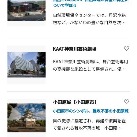
湯」などがあり、皆で水着で楽しめま
ついて学ぼう
す。「森の湯」は箱根外輪山を眺める
自然環境保全センターでは、丹沢や箱
庭園露天風呂が自慢。貸切風呂も増設
根など、かながわの豊かな自然を次世
で大好評。「お休み処」やエステやマ
代に引き継ぐため、自然環境の保全再
ッサージを受けられるリラクゼーショ
生に取り組んでいます。本館には丹沢
ンルームも設備されています。全天候
大山の自然環境を紹介する展示室やギ
型で、いつでも楽しめる施設です。
KAAT神奈川芸術劇場
ャラリーがあり、パネルやゲームなど
を通じて自然再生の取り組みを学ぶこ
KAAT神奈川芸術劇場は、舞台芸術専用
とができます。自然観察園や樹木観察
の高機能な施設として整備され、優れ
園など、身近な自然を楽しめる野外施
た舞台芸術作品（ミュージカル、演
設も併設。特に3月から5月にかけては
劇、ダンス等）の鑑賞機会を県民に提
園内で多くの草木が花を咲かせ、3月上
供し、自主制作の公演等を積極的に行
旬～下旬にはニリンソウの可憐な白い
う「創造型劇場」として2011年に開館
小田原城【小田原市】
花が見頃を迎えます。毎週日曜日に
しました。公演内容により照明や吊り
は、湿地や雑木林の生き物たちを観察
小田原市のシンボル、難攻不落の小田原城
物の位置、座席の傾斜や配置を自在に
できる「ミニ観察会」も開催。野外活
変えられるなど、全国的にも珍しい劇
国の史跡に指定され、再建や復興を経
動に適した服装でお越しください。
場で、それが施設の売りともなってい
て愛される難攻不落の城「小田原
ます。
城」。天守閣の1階～5階は江戸時代か