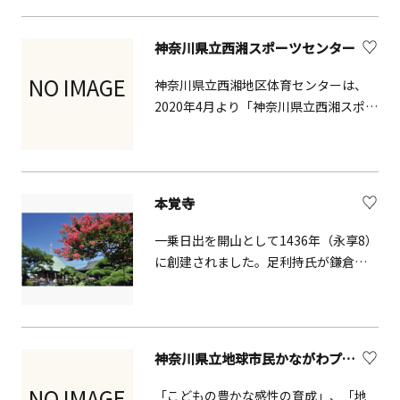
の楽しみも。清らかな風や鳥のさえず
目にすることのない最先端技術に触れ
りなど、自然も体感できます。坐禅や写
られ、大人も子供もワクワクできる技
神奈川県立西湘スポーツセンター
経ができる日もあるので、ぜひ公式サ
術館です。深海から宇宙まで幅広いモ
イトをご確認ください。※「鎌倉五
ノづくりを通して、わたしたちの暮ら
NO IMAGE
神奈川県立西湘地区体育センターは、
山」は栄西禅師が開いた禅の教え"臨済
しを支える技術や社会課題解決のため
2020年4月より「神奈川県立西湘スポー
宗"の寺（建長寺、円覚寺、寿福寺、浄
の技術にだれもが出会うことができま
ツセンター」に名称が変わりました。
智寺、浄妙寺）
す。各ゾーンやコーナーでは、親しみ
スポーツ施設として体育・スポーツの
やすいかたちで科学技術を紹介。理科
振興と、県民の健康・体力の維持増進
実験などのイベントも随時開催してお
を図ることを目的として県が設置しま
本覚寺
りますので、詳しくはホームページを
した。主に体育館、スポーツ広場やテ
ご覧ください。
ニスコート等の施設を貸出し、大会や
一乗日出を開山として1436年（永享8）
講習会、クラブ活動等に場を提供し
に創建されました。足利持氏が鎌倉の
て、広く県民の心身の健全な発達に寄
夷堂があった場所に寺を建てて日出に
与しています。
寄進した寺院です。二代目住職が日朝
上人であったことから「日朝さま」と
いう名で親しまれています。また、身
神奈川県立地球市民かながわプラザ
延山から日蓮の遺骨を分けたため「東
身延」とも呼ばれています。
NO IMAGE
「こどもの豊かな感性の育成」、「地