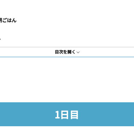
朝ごはん
ド
目次を開く
1日目