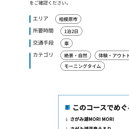
をご確認ください。
エリア
相模原市
所要時間
1泊2日
交通手段
車
カテゴリ
絶景・自然
体験・アウト
モーニングタイム
このコースでめぐ
さがみ湖MORI MORI
さがみ湖温泉うるり