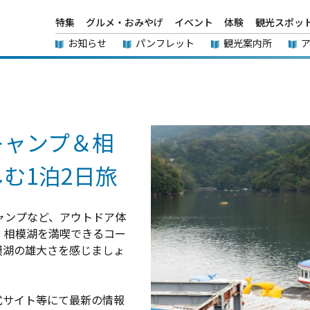
特集
グルメ・おみやげ
イベント
体験
観光スポッ
お知らせ
パンフレット
観光案内所
キャンプ＆相
む1泊2日旅
キャンプなど、アウトドア体
、相模湖を満喫できるコー
模湖の雄大さを感じましょ
式サイト等にて最新の情報