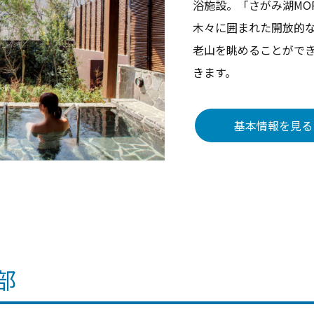
浴施設。「さがみ湖MOR
木々に囲まれた開放的
老山を眺めることがで
きます。
基本情報を見る
部