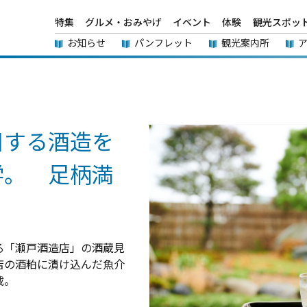
特集
グルメ・おみやげ
イベント
体験
観光スポッ
お知らせ
パンフレット
観光案内所
目する酒造を
学。 足柄満
る「瀬戸酒造店」の酒蔵見
店の酒粕に漬け込んだ魚介
載。