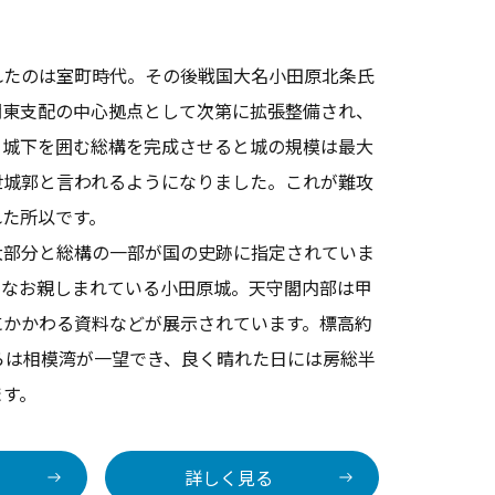
れたのは室町時代。その後戦国大名小田原北条氏
関東支配の中心拠点として次第に拡張整備され、
て城下を囲む総構を完成させると城の規模は最大
世城郭と言われるようになりました。これが難攻
れた所以です。
大部分と総構の一部が国の史跡に指定されていま
今なお親しまれている小田原城。天守閣内部は甲
にかかわる資料などが展示されています。標高約
らは相模湾が一望でき、良く晴れた日には房総半
ます。
詳しく見る