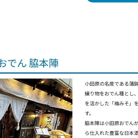
おでん 脇本陣
小田原の名産である蒲
練り物をおでん種とし
を活かした「梅みそ」
す。
脇本陣は小田原おでんが
ら仕入れた豊富な日本