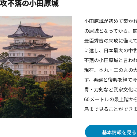
攻不落の小田原城
小田原城が初めて築か
の居城となってから、
豊臣秀吉の来攻に備え
に達し、日本最大の中
不落の小田原城と言わ
現在、本丸・二の丸の
す。再建と復興を経て
冑・刀剣など武家文化
60メートルの最上階か
島まで見ることができ
基本情報を見る