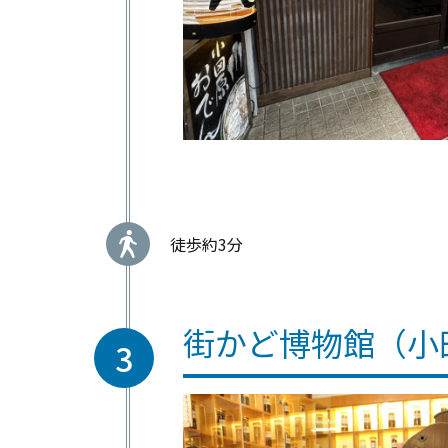
徒歩約3分
街かど博物館（小
3