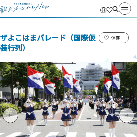
ザよこはまパレード（国際仮
保存
装行列）