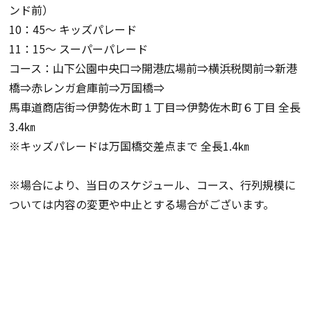
ンド前）
10：45～ キッズパレード
11：15～ スーパーパレード
コース：山下公園中央口⇒開港広場前⇒横浜税関前⇒新港
橋⇒赤レンガ倉庫前⇒万国橋⇒
馬車道商店街⇒伊勢佐木町１丁目⇒伊勢佐木町６丁目 全長
3.4㎞
※キッズパレードは万国橋交差点まで 全長1.4㎞
※場合により、当日のスケジュール、コース、行列規模に
ついては内容の変更や中止とする場合がございます。