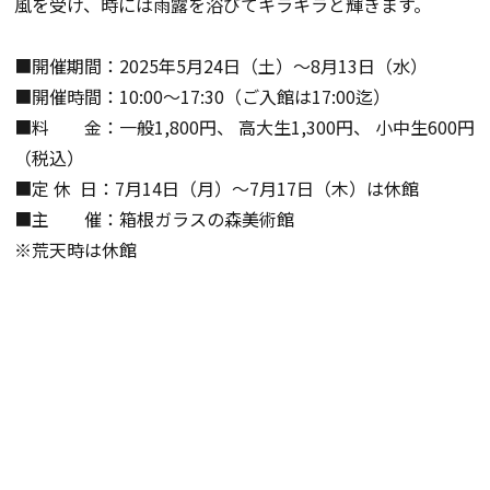
風を受け、時には雨露を浴びてキラキラと輝きます。
■開催期間：
2025
年
5
月
24
日（土）～
8
月
13
日（水）
■開催時間：10:00～17:30（ご入館は17:00迄）
■料 金：一般
1,800
円、 高大生
1,300
円、 小中生
600
円
（税込）
■定 休 日：
7
月
14
日（月）～
7
月
17
日（木）は休館
■主 催：箱根ガラスの森美術館
※荒天時は休館