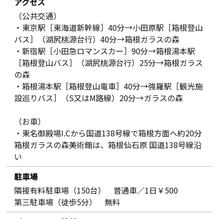
アクセス
（公共交通）
・東京駅［東海道新幹線］40分→小田原駅［箱根登山
バス］（湖尻桃源台行）40分→箱根ガラスの森
・新宿駅［小田急ロマンスカー］90分→箱根湯本駅
［箱根登山バス］（湖尻桃源台行）25分→箱根ガラス
の森
・箱根湯本駅［箱根登山電車］40分→強羅駅［観光施
設巡りバス］（S又はM路線）20分→ガラスの森
（お車）
・東名御殿場I.Cから国道138号線で箱根方面へ約20分
箱根ガラスの森美術館は、箱根仙石原 国道138号線沿
い
駐車場
隣接有料駐車場（150台） 普通車／1日￥500
第三駐車場（徒歩5分） 無料