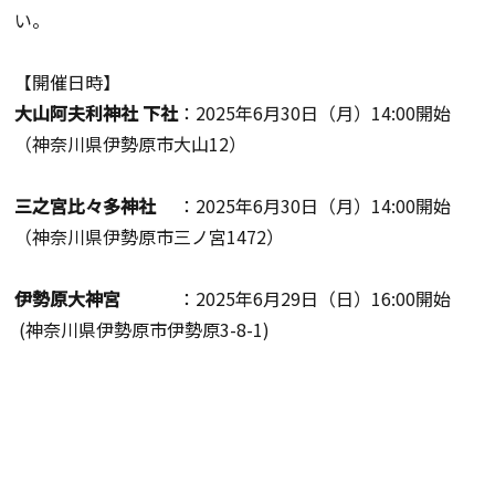
い。
【開催日時】
大山阿夫利神社 下社
：
2025
年
6
月
30
日（月）
14:00
開始
（神奈川県伊勢原市大山
12
）
三之宮比々多神社
：
2025
年
6
月
30
日（月）
14:00
開始
（神奈川県伊勢原市三ノ宮
1472
）
伊勢原大神宮
：
2025
年
6
月
29
日（日）
16:00
開始
(
神奈川県伊勢原市伊勢原
3-8-1)