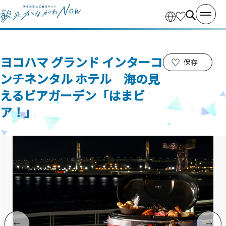
ヨコハマ グランド インターコ
保存
ンチネンタル ホテル 海の見
えるビアガーデン「はまビ
ア！」