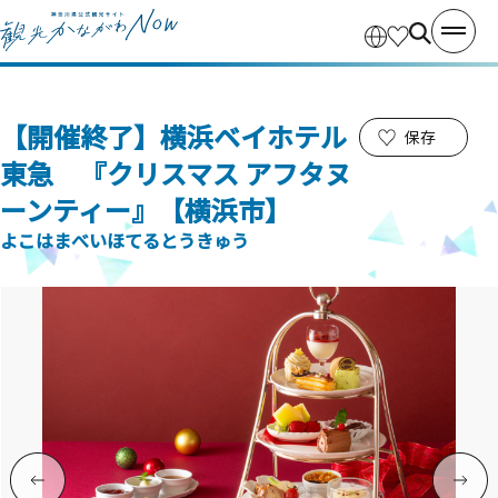
【開催終了】横浜ベイホテル
保存
東急 『クリスマス アフタヌ
ーンティー』【横浜市】
よこはまべいほてるとうきゅう