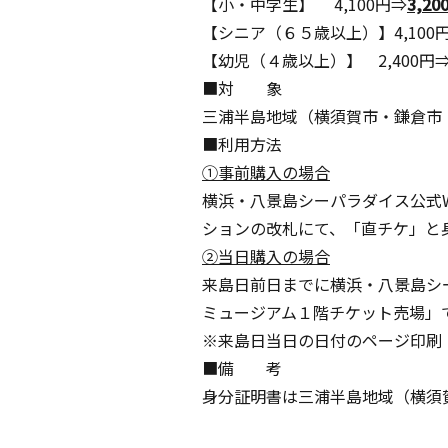
【小・中学生】 4,100円⇒
3,20
【シニア（６５歳以上）】4,100
【幼児（４歳以上）】 2,400円
■対 象
三浦半島地域（横須賀市・鎌倉市
■利用方法
①事前購入の場合
横浜・八景島シーパラダイス公式
ションの改札にて、「直チケ」と
②当日購入の場合
来島日前日までに横浜・八景島シ
ミュージアム１階チケット売場」
※来島日当日の日付のページ印刷
■備 考
身分証明書は三浦半島地域（横須