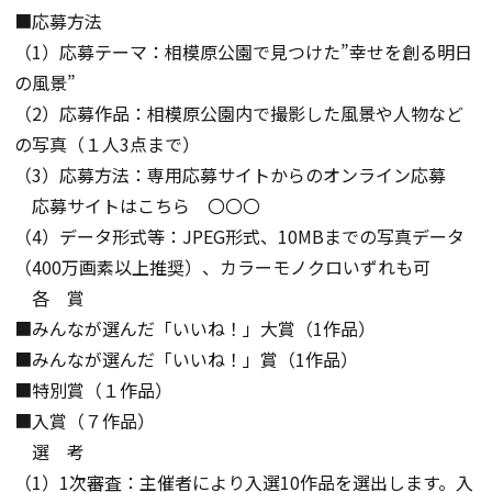
■応募方法
（
1
）応募テーマ：相模原公園で見つけた
”
幸せを創る明日
の風景
”
（
2
）応募作品：相模原公園内で撮影した風景や人物など
の写真（１人
3
点まで）
（
3
）応募方法：専用応募サイトからのオンライン応募
応募サイトはこちら 〇〇〇
（
4
）データ形式等：
JPEG
形式、
10MB
までの写真データ
（
400
万画素以上推奨）、カラーモノクロいずれも可
各 賞
■
みんなが選んだ「いいね！」大賞（
1
作品）
■
みんなが選んだ「いいね！」賞（
1
作品）
■
特別賞（１作品）
■
入賞（７作品）
選 考
（
1
）
1
次審査：主催者により入選
10
作品を選出します。入