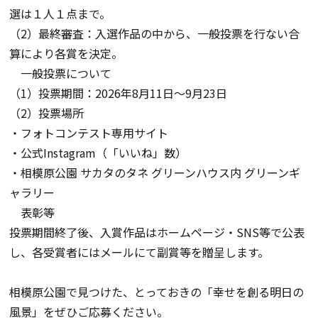
選は１人１点まで。
（
2
）最終審査：入選作品の中から、一般投票を行ない合
算により各賞を決定。
一般投票について
（
1
）投票期間：
2026
年
8
月
11
日～
9
月
23
日
（
2
）投票場所
・フォトコンテスト専用サイト
・公式
Instagram
（「いいね」数）
・相模原公園 サカタのタネ グリーンハウス内 グリーンギ
ャラリー
表彰等
投票期間終了後、入賞作品はホームページ・
SNS
等で公表
し、各受賞者にはメールにて副賞等を贈呈します。
相模原公園で見つけた、とっておきの「幸せを創る明日の
風景」をぜひご応募ください。