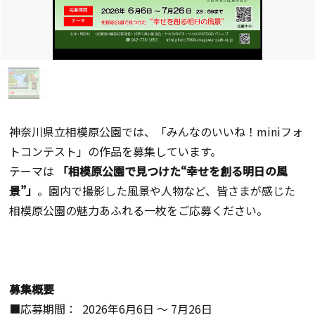
神奈川県立相模原公園では、「みんなのいいね！miniフォ
トコンテスト」の作品を募集しています。
テーマは
「相模原公園で見つけた“幸せを創る明日の風
景”」
。園内で撮影した風景や人物など、皆さまが感じた
相模原公園の魅力あふれる一枚をご応募ください。
募集概要
■応募期間：
2026
年
6
月
6
日 ～
7
月
26
日