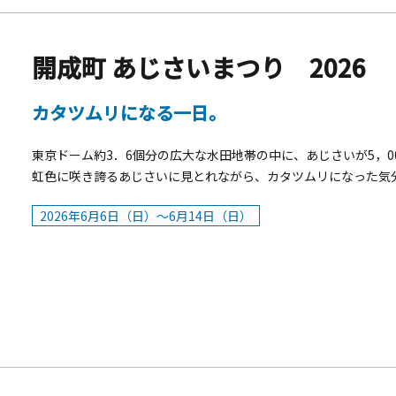
ギリス館 【テーマ国】英国（グレートブリテン及び北アイルラ
デニングスクール横浜教室代表）本間 るみ子（Studio R 主宰） 山手
国&nbsp;&nbsp;【装飾者】竹内 薫（The Table ALIC
開成町 あじさいまつり 2026
フィリピン共和国大使館★キャンドルガーデン ■場所：山手イタ
00（荒天の場合は翌日）
カタツムリになる一日。
東京ドーム約3．6個分の広大な水田地帯の中に、あじさいが5，
虹色に咲き誇るあじさいに見とれながら、カタツムリになった気
内の、約2,000輪のあじさいを水面に浮かべる「あじさい池」も見
2026年6月6日（日）～6月14日（日）
開催期間：2026年6月6日（土）～6月14日（日）会場：開成
（開成町産業振興課）同時開催あじさいまつり特別展築 300 年
&times;竹&times;水」の特別展場所：あしがり郷瀬戸屋敷時間
園料：300円（中学生以下無料）お問合せ：あしがり郷 瀬戸屋敷 TEL