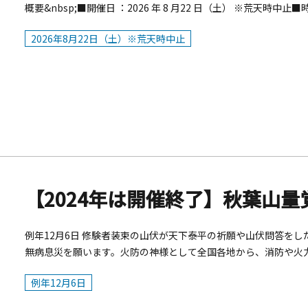
概要&nbsp;■開催日 ：2026 年 8 月22 日（土） ※荒天時中止■
市金沢区）&nbsp;■打上発数： 約3500 発（予定）&nbsp
2026年8月22日（土）※荒天時中止
課内）※例年8月下旬土曜日開催
【2024年は開催終了】秋葉山量
例年12月6日 修験者装束の山伏が天下泰平の祈願や山伏問答を
無病息災を願います。火防の神様として全国各地から、消防や火
お札を求めに訪れます。
例年12月6日