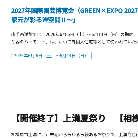
2027年国際園芸博覧会（GREEN×EXPO 2
家元が彩る洋空間Ⅱ～」
山手西洋館では、2026年6月 6日（土）～6月14日（日）の期
と器のハーモニー」は、かつて外国人住宅等として使われていた横
ルウェアで彩るイベントです。24回目を迎える今年は、2023
2026年6月 6日（土）～6月14日（日）
第二弾。世界で活躍する華道七流派の家元による、和&times;
2026 概要■開催期間：2026年6月 6日（土）～6月14日（日
山手西洋館7館(外交官の家､ブラフ18番館､ベーリック・ホール､エ
番館）■入館料：無料 ■主催：横浜山手西洋館 花と器のハーモニー実行
装飾者（敬称略） 外交官の家 いけばな嵯峨御流 特別華務職辻󠄀井 ミカ ブラフ18番館 いけばな松風 家元塚越 応駿 ベ
ーリック・ホール 小原流 家元小原 宏貴 エリスマン邸 古流松應会 家元千羽 理芳 山手234番館 一葉式いけ花 家元
粕
【開催終了】上溝夏祭り 【相
相模原市上溝に江戸末期から伝わる伝統あるお祭りで、上溝商店