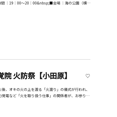
時間 ：19：00～20：00&nbsp;■会場 ：海の公園（横浜
;■主催：金沢まつり実行委員会事務局（金沢区役所地域振興
覚院 火防祭【小田原】
した後、オキの火の上を渡る「火渡り」の儀式が行われ、
力発電など「火を取り扱う仕事」の関係者が、お参りと