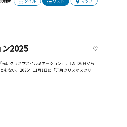
タイル
リスト
マップ
示切替
2025
「元町クリスマスイルミネーション」、12月26日から
ともない、2025年11月1日に「元町クリスマスツリー
R京浜東北線「石川町」駅からすぐ、横浜開港の頃より外
お洒落な街。横浜元町発祥のファッションブランドや家
ョッピングストリートです。 神奈川トヨタ自動車株式会
コロジーな話題性の高い点灯式になります。プレゼンタ
や「Felice」さんによる演奏も行われます。クリス
ートは寒さ知らずの賑いづくしです！！その他、昨年も
ネーションのもとクリスマスムード満載の元町ショッピ
１日（土） 16：30〜17：30（予定）■場所：元町