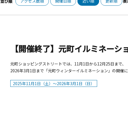
アクセス数順
開催日順
近い順
更新順
並び順
表
【開催終了】元町イルミネーション
元町ショッピングストリートでは、11月1日から12月25日まで、
2026年3月1日まで「元町ウィンターイルミネーション」の開催に
点灯式」を実施します。みなとみらい線「元町・中華街」駅、J
2025年11月1日（土）～2026年3月1日（日）
国人向けの商店が並ぶ、モダンな西洋文化をいち早く取り入れた
具、ジュエリー店等の他、グルメ店舗が軒を連ねた個性溢れるシ
社の協力のもと「車両（水素）の外部給電機能」を使用してのエ
ーとして女優・タレントの「丸りおな」さんを招いてのトークショー
マスカラーの横浜元町は、楽しさ満載で、オープンエアのストリ
1月に実施したあのプレゼントキャンペーンの告知も？？ イルミ
ングストリートは賑わいづくしです！！■点灯式日程：2025年11月