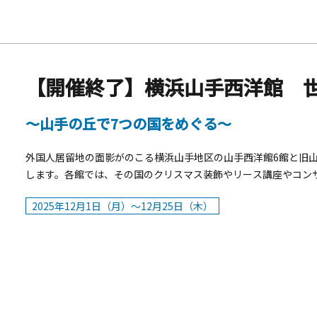
プラザデッキ（1丁目）■クリスマスイルミネーション日程2025年
ネーション日程2025年12月26日（金）～2026年3月1日（日）
【開催終了】横浜山手西洋館 世
～山手の丘で7つの国をめぐる～
外国人居留地の面影がのこる横浜山手地区の山手西洋館6館と旧山
します。各館では、その国のクリスマス装飾やリース講座やコン
ア山庭園を幻想的な光で包む「キャンドルガーデン」をお楽しみいただ
2025年12月1日（月）～12月25日（木）
月25日(木)■時間：9：30～17：00&nbsp;&nbsp;※金・
ブラフ18番館、ベーリック・ホール、エリスマン邸、横浜市イギリ
ーマ国】【装飾者】 外交官の家&nbsp;【テーマ国】ノル
勢津（株式会社ノルディックカルチャージャパン） ブラフ18番館&nbs
リア連邦&nbsp;&nbsp;&nbsp;【装飾者】福井 朋子（D.Mo
&nbsp;&nbsp;&nbsp;&nbsp;&nbsp;&nbsp;&nbs
&nbsp;&nbsp;【テーマ国】アメリカ合衆国【装飾者】山本 