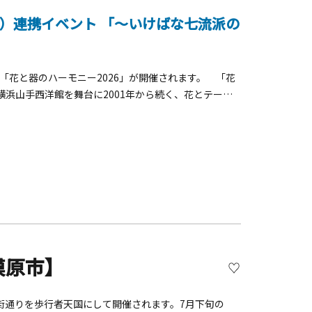
027）連携イベント 「～いけばな七流派の
間、「花と器のハーモニー2026」が開催されます。 「花
浜山手西洋館を舞台に2001年から続く、花とテーブ
年に続き日本の伝統文化である「いけばな」による装飾の
洋の空間美をお楽しみいただきます。花と器のハーモニー
）■時間：9：30～17：00※期間中休館日なし■会場：横浜
リスマン邸、山手234番館､横浜市イギリス館､山手111
委員会【装飾者と会場一覧】 横浜山手西洋館
谷 尚弘 横浜市イギリス館 華道家元池坊 次期家元池坊 専好 山手111番館 未生流 家元肥原 慶甫
模原市】
街通りを歩行者天国にして開催されます。7月下旬の