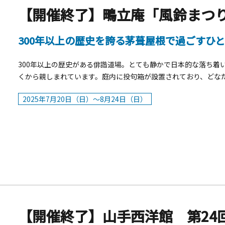
【開催終了】鴫立庵「風鈴まつ
300年以上の歴史を誇る茅葺屋根で過ごすひ
300年以上の歴史がある俳諧道場。とても静かで日本的な落ち着
くから親しまれています。庭内に投句箱が設置されており、どな
と西行祭入選作品の展示をしています。風流な俳句と涼やかな風
2025年7月20日（日）～8月24日（日）
間：2025年7月20日（日）～8月24日（日）■開庵時間：9 :00～1
～12:00 紙風鈴を折って俳句を作ろう！7月27日（日）10:00
ださい。