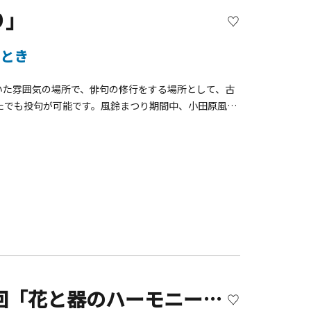
り」
ととき
いた雰囲気の場所で、俳句の修行をする場所として、古
たでも投句が可能です。風鈴まつり期間中、小田原風鈴
鈴の音色で穏やかな時間をお過ごしください。■開催期
6 :00風鈴まつり期間中のイベント7月26日（土）10:00
～12:00 小田原風鈴づくり※詳細は下記HPにてご確認く
【開催終了】山手西洋館 第24回「花と器のハーモニー2026」【横浜市】