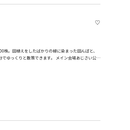
ンド連合王国）【装飾者】いなみ 純子（ケイ山田ガー
111番館&nbsp;&nbsp;&nbsp;【テーマ国】大韓民
E 主宰） 旧山手68番館【テーマ国】フィリピン共和国【装飾者】
リア山庭園■日時：12月20日（土）日没～19：
000株。田植えをしたばかりの緑に染まった田んぼと、
分でゆっくりと散策できます。 メイン会場あじさい公園
どころの１つです。 第39回 開成町あじさいまつり概要
町「あじさいの里」主催：開成町あじさいまつり実行委員会
の古民家が魅せる築300年の古民家が魅せる「あじさい
：10：00～17：00（最終入場16：30）※期間中無休入
：0465-84-0050