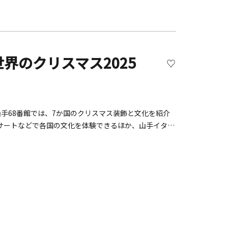
11月1日（土）～12月25日（木）■ウィンターイルミ
界のクリスマス2025
手68番館では、7か国のクリスマス装飾と文化を紹介
サートなどで各国の文化を体験できるほか、山手イタリ
けます。概要■開催日：2025年12月1日(月)～12
土曜日は18:00まで■場所：横浜山手西洋館6館（外交官の家、
ス館、山手111番館）、旧山手68番館 開催館と【テ
ウェー王国&nbsp;&nbsp; 【装飾者】井上
p;&nbsp;&nbsp;&nbsp;【テーマ国】オーストラ
on主宰）ベーリック・ホール
p;【テーマ国】フランス共和国【装飾者】 松島 理恵子エリスマン邸
直子（神奈川インテリアコーディネーター協会） 横浜市イ