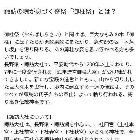
諏訪の魂が息づく奇祭「御柱祭」とは？
御柱祭（おんばしらさい）と聞けば、巨大なもみの木「御
柱」に氏子たちが勇敢果敢にまたがり、急勾配の坂「木落
し坂」を滑り降りる、あの勇壮な姿を思い浮かべる方も多
いでしょう。
長野県・諏訪大社で、平安時代から1200年以上にわたり、
7年に一度斎行される「式年造営御柱大祭」が受け継がれ
てきました。新たな宝殿の造営とともに、山から切り出し
た巨大な木を曳行し、境内に建立する一連の儀式は、その
すべてが諏訪の氏子たちの奉仕によって執り行われる、誇
り高き伝統神事です。
【諏訪大社について】
諏訪大社は、長野県・諏訪湖を中心に、二社四宮（上社本
宮・上社前宮・下社春宮・下社秋宮）からなる神社で、全
国に約一万社ある諏訪神社の総本社とされています。