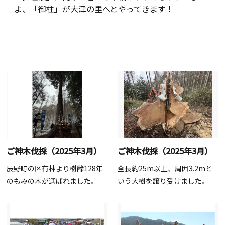
よ、「御柱」が大津の里へとやってきます！
ご神木伐採（2025年3月）
ご神木伐採（2025年3月）
辰野町の区有林より樹齢128年
全長約25
m以上
、周囲3.2
m
と
のもみの木が選ばれました。
いう大樹を譲り受けました。