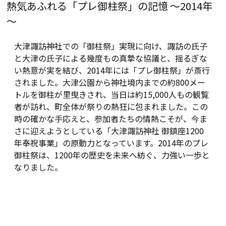
熱気あふれる「プレ御柱祭」の記憶 ～2014年
～
大津諏訪神社での「御柱祭」実現に向け、諏訪の氏子
と大津の氏子による幾度もの真摯な協議と、揺るぎな
い熱意が実を結び、2014年には「プレ御柱祭」が斎行
されました。大津公園から神社境内までの約800メー
トルを御柱が里曳きされ、当日は約15,000人もの観覧
者が訪れ、町全体が祭りの熱狂に包まれました。この
時の確かな手応えと、参加者たちの情熱こそが、今ま
さに迎えようとしている「大津諏訪神社 御鎮座1200
年奉祝事業」の原動力となっています。2014年のプレ
御柱祭は、1200年の歴史を未来へ紡ぐ、力強い一歩と
なりました。