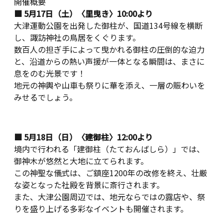
開催概要
■ 5
月
17
日（土）〈里曳き〉10:00より
大津運動公園を出発した御柱が、国道
134
号線を横断
し、諏訪神社の鳥居をくぐります。
数百人の担ぎ手によって曳かれる御柱の圧倒的な迫力
と、沿道からの熱い声援が一体となる瞬間は、まさに
息をのむ光景です！
地元の神輿や山車も祭りに華を添え、一層の賑わいを
みせるでしょう。
■ 5
月
18
日（日）〈建御柱〉12:00より
境内で行われる「建御柱（たておんばしら）」では、
御神木が悠然と大地に立てられます。
この神聖な儀式は、ご鎮座
1200
年の改修を終え、壮厳
な姿となった社殿を背景に斎行されます。
また、大津公園周辺では、地元ならではの露店や、祭
りを盛り上げる多彩なイベントも開催されます。