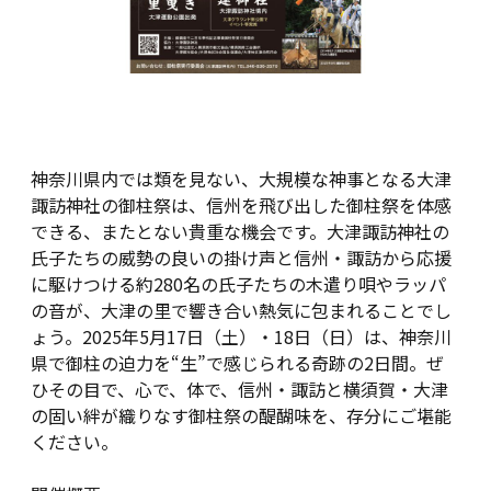
神奈川県内では類を見ない、大規模な神事となる大津
諏訪神社の御柱祭は、信州を飛び出した御柱祭を体感
できる、またとない貴重な機会です。大津諏訪神社の
氏子たちの威勢の良いの掛け声と信州・諏訪から応援
に駆けつける約280名の氏子たちの木遣り唄やラッパ
の音が、大津の里で響き合い熱気に包まれることでし
ょう。2025年5月17日（土）・18日（日）は、神奈川
県で御柱の迫力を“生”で感じられる奇跡の2日間。ぜ
ひその目で、心で、体で、信州・諏訪と横須賀・大津
の固い絆が織りなす御柱祭の醍醐味を、存分にご堪能
ください。