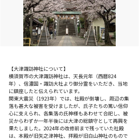
【大津諏訪神社について】
横須賀市の大津諏訪神社は、天長元年（西暦824
年）、信濃国・諏訪大社より御分霊をいただき、当地
に鎮座したと伝えられています。
関東大震災（1923年）では、社殿が倒壊し、周辺の集
落も甚大な被害を受けましたが、氏子たちの篤い信仰
心に支えられ、各集落の氏神様もあわせて合祀し、被
災からわずか一年半後には大津の総鎮守として再興を
果たしました。2024年の改修前まで残っていた社殿
は、本殿が旧矢之津神社、拝殿が旧白山神社のもので