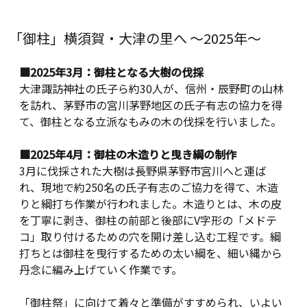
「御柱」横須賀・大津の里へ ～2025年～
■2025
年
3
月：御柱となる大樹の伐採
大津諏訪神社の氏子ら約30人が、信州・辰野町の山林
を訪れ、茅野市の宮川茅野地区の氏子有志の協力を得
て、御柱となる立派なもみの木の伐採を行いました。
■2025
年
4
月：御柱の木造りと曳き綱の制作
3月に伐採された大樹は
長野県茅野市宮川へと運ば
れ、現地で約250名の氏子有志のご協力を得て、木造
りと綱打ち作業が行われました。
木造りとは、木の皮
を丁寧に剥き、御柱の前部と後部にV字形の「メドテ
コ」取り付けるための穴を開け差し込む工程です。綱
打ちとは御柱を曳行するための太い綱を、細い縄から
丹念に編み上げていく作業です。
「御柱祭」に向けて着々と準備がすすめられ、
いよい