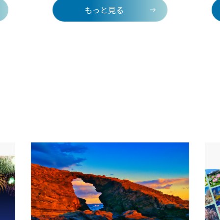
拝者が
地に建つクレーンやドックを眺めることがで
海と富
もっと見る
きます。
す。パ
ロケー
わうこ
も備え
たり、
ルに身
過ごせ
感じな
完全貸
併設さ
に心身
ルステ
ふれた
気まま