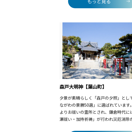
もっと見る
的！より深く＆効率的に散策したい方
練のナビゲーターが案内する探検ツア
すすめ。30分で島の見どころをサック
ます。散策の小休憩は、島内唯一のテ
ウトレストラン「Oceans Kitchen」
賀海軍カレーやヨコスカブルー（サイ
など、地元の食材を使った軽食やドリ
いただけます。機材をレンタルすれば
的なビーチでBBQも可能です。釣りや
も楽しめるので、家族や友人と何度訪
楽しめます。※猿島公園内にはBBQコ
炭・着火剤など火器の持ち込みはでき
森戸大明神【葉山町】
ん。 島内のレンタルショップをご利
さい。
夕景が素晴らしく「森戸の夕照」とし
ながわの景勝50選」に選ばれています
よりお祓いの霊所とされ、鎌倉時代に
瀬祓い・加持祈祷」が行われ災厄消除
な場所だったとされています。子宝の