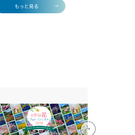
士山を望みながらサウナを楽しめま
もっと見る
ームツリーが揺れる異国情緒あふれる
ションで、自然と一体になる感覚を味
とができます。愛犬と同伴できる客室
、ベッドに寝転んだまま空と海を眺め
夜には波音を聞きながら、バーデプー
をゆだね心地よいリラックスタイムを
ます。客室の専用テラスでは、潮風を
がらプライベートBBQを。敷地内には
切制の本格サウナ「OCEAN SAUNA」も
れ、絶景の中でセルフロウリュととも
をととのえる時間を楽しめます。ホテ
イとは一味違う、開放感と遊び心にあ
時間。相模湾の風を感じながら、自由
な休日をご体験ください。