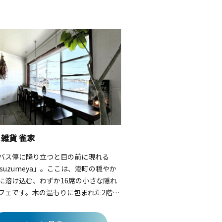
雑貨 雀家
バス停に降り立つと目の前に現れる
 suzumeya」。ここは、港町の穏やか
に溶け込む、わずか16席の小さな隠れ
フェです。木の温もりに包まれた2階席
は、行き交う船やきらめく海を眺めら
等席。口コミでも評判の「バナナミル