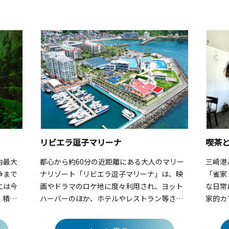
リビエラ逗子マリーナ
喫茶と
内最大
都心から約60分の近距離にある大人のマリー
三崎港
争まで
ナリゾート「リビエラ逗子マリーナ」は、映
「雀家
には今
画やドラマのロケ地に度々利用され、ヨット
な日常
。積み
ハーバーのほか、ホテルやレストラン等さま
家的カ
絡まり
ざまな施設が充実しています。特に、L.A.マリ
の窓辺
幻想
ブでセレブに絶大な人気を誇る日本初上陸レ
れる特