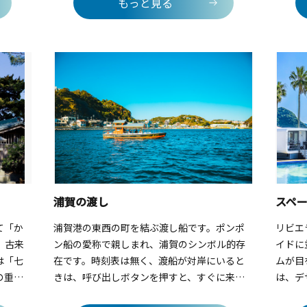
もっと見る
は、熟
ストラン「マリブファーム 逗子マリーナ」
クシェ
ーがお
と、イタリアのミシュラン星付きレストラン
がる昔
リ巡れ
出身シェフのモダンイタリアン「リストラン
と香ば
イクア
テAO 逗子マリーナ」は絶景レストランとして
ば、思
で。横須
も知られ、ロマンチックなひとときを過ごす
れます
ダー）
のにピッタリ。海の向こうの富士山や江の
ーダで
ンクを
島、刻々と変化する幻想的なサンセットを堪
の楽し
、開放
能でき、記念日におすすめ。また、「リビエ
ーツを
磯遊び
ラ逗子マリーナ」には、タイプの異なる２つ
そんな
れても
のホテルがあります。50㎡以上の全室から富
ていま
ンロ・
士山を望む全国でも貴重なマリーナビューを
ませ
誇る「マリブホテル」は、たった11室だけの
浦賀の渡し
用くだ
ラグジュアリーホテル。『何もしない贅沢な
時間』を過ごせます。日本初の近未来デザイ
て「か
浦賀港の東西の町を結ぶ渡し船です。ポンポ
リビエ
ンのトレーラーホテル「スペースキーポイン
。古来
ン船の愛称で親しまれ、浦賀のシンボル的存
イドに
ト」は、全面ガラス窓の客室内から刻々と変
は「七
在です。時刻表は無く、渡船が対岸にいると
ムが目
化する幻想的なサンセットなど時間の移ろい
の重要
きは、呼び出しボタンを押すと、すぐに来て
は、デ
を堪能しながら、滞在することでサステナブ
聖地と
くれます。約3分ほどの船旅で、浦賀造船所跡
な新し
ルな体験を味わうことができます。