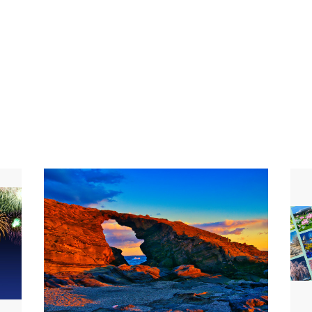
い』を
知られ
ツアー
体感で
一棟丸
った気
者だけ
ら相模
りしな
占めす
。