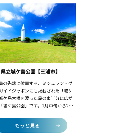
川県立城ケ島公園【三浦市】
島の先端に位置する、ミシュラン・グ
ガイドジャポンにも掲載された「城ケ
城ケ島大橋を渡った島の東半分に広が
「城ケ島公園」です。1月中旬から2月
かけて、園内各所で約30万株のヤエス
が咲き誇り、冬の名物詩となっていま
もっと見る
内2か所の展望台は富士山や伊豆大島ま
せる絶好のビュースポット。冬から春