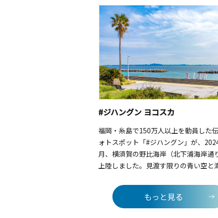
#ジハングン ヨコスカ
福岡・糸島で150万人以上を動員した
ォトスポット「#ジハングン」が、202
月、横須賀の野比海岸（北下浦海岸通
上陸しました。見渡す限りの青い空と
ックに、ずらりと並ぶスタイリッシュ
販売機型のオブジェや、高さ6mもの
もっと見る
ンコがそびえ立つ光景はインパクト抜
の「自販機」のフレームに入り込んで