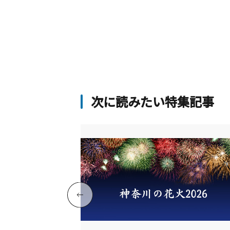
わせます。ドラマ『岸辺露伴は動かな
はじめ、数々の作品のロケ地としても
ています。見学の機会は不定期な特別
などに限られますが、その魅力を真に
きるのは、やはり「宿泊」してこそ。
ごと貸し切って、歴史的空間の主にな
分で優雅に過ごす体験は、まさに宿泊
に許される最高の贅沢です。展望室か
次に読みたい特集記事
湾を眺めたり、暖炉の炎に癒やされた
がら、時を超えて愛される空間を独り
る、特別な休日を過ごしてみませんか