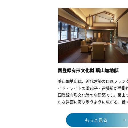
を決めれば、まるでアルバムのジャケ
ような遊び心あふれる写真を撮影でき
特に「ヨコスカ」のカタカナオブジェ
だけの限定コンテンツです。潮風を感
ら遊歩道を散策し、お気に入りのアン
探すのも楽しみのひとつ。さあ、カメ
手に、光と海のアート・ワールドへ！
切り取っても絵になるこの場所で、あ
カメラロールを「最高の一枚」で埋め
てみませんか。
国登録有形文化財 葉山加地邸
葉山加地邸は、近代建築の巨匠フラン
イド・ライトの愛弟子・遠藤新が手掛
国登録有形文化財の名建築です。葉山
かな斜面に寄り添うように広がる、低
やかな屋根と、温かみのある大谷石の
るで建物全体が自然の一部になったか
もっと見る
な美しいデザインは、見る人の心を静