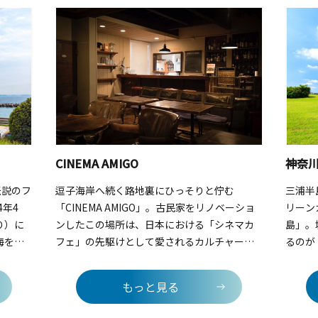
CINEMA AMIGO
神奈
伝説のフ
逗子海岸へ続く路地裏にひっそりと佇む
三浦半
4年4
「CINEMA AMIGO」。古民家をリノベーショ
リーン
り）に
ンしたこの場所は、日本における「シネマカ
島」。
海をバ
フェ」の先駆けとして愛されるカルチャー発
るのが
な自動
信基地です。館内はわずか十数席のプライベ
中旬に
巨大ブラ
ートな空間。アンティークの椅子やソファに
イセン
もっと見る
群。こ
深く身を委ね、リラックスして映画を楽しめ
す。園
ポーズ
るのが最大の魅力です。上映作品は、ドキュ
で見渡