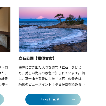
ットの
メンタリーや世界の名作など、オーナーの感
には県
ます。
性で選ばれた知的好奇心をくすぐるものばか
息地に
はここ
り。座席数が限られるため、事前の予約をお
す。1
じなが
すすめします。さらに嬉しいのが、映画を観
灯台」
グルを
ながら食事ができること。隣接するデリ
る姿は
ラを片
「AMIGO MARKET」の地元の素材を使った体
す。灯
どこを
に優しいメニューや、お酒を片手に鑑賞する
弁当を
なたの
スタイルは、ここならではの贅沢です。映画
の強い
尽くし
の後は、感想を語り合いながら目の前の海へ
が独特
散歩に出るのもおすすめ。日常をリセットす
かもし
立石公園【横須賀市】
る、特別な1日を過ごしてみませんか。
おすす
コース
ク・ロ
海岸に突き出た大きな奇岩「立石」をはじ
フォト
けた、
め、美しい海岸の景色で知られています。 特
ケ島灯
の緑豊
に、富士山を背景にした「立石」の景色は、
くださ
く伸び
絶景のビューポイント！夕日が空を染める時
壁。ま
刻がお勧めです。
のよう
もっと見る
かに震