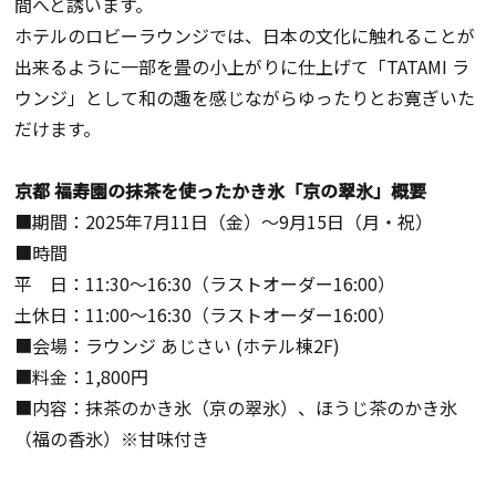
間へと誘います。
ホテルのロビーラウンジでは、日本の文化に触れることが
出来るように一部を畳の小上がりに仕上げて「TATAMI ラ
ウンジ」として和の趣を感じながらゆったりとお寛ぎいた
だけます。
京都 福寿園の抹茶を使ったかき氷「京の翠氷」概要
■期間：
2025年7月11日（金）～9月15日（月・祝）
■
時間
平 日：11:30～16:30（ラストオーダー16:00）
土休日：11:00～16:30（ラストオーダー16:00）
■会場：
ラウンジ あじさい (ホテル棟2F)
■料金：1,800円
■内容：抹茶のかき氷（京の翠氷）、ほうじ茶のかき氷
（福の香氷）※甘味付き