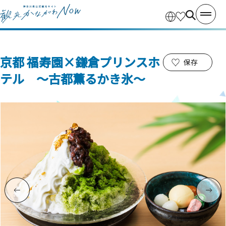
京都 福寿園×鎌倉プリンスホ
保存
テル ～古都薫るかき氷～