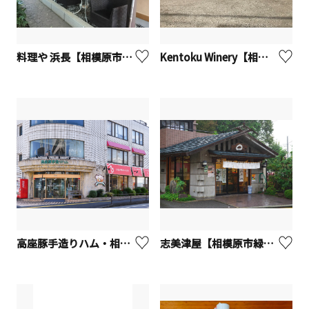
料理や 浜長【相模原市緑区】
Kentoku Winery【相模原市中央区】
高座豚手造りハム・相模原店
志美津屋【相模原市緑区】