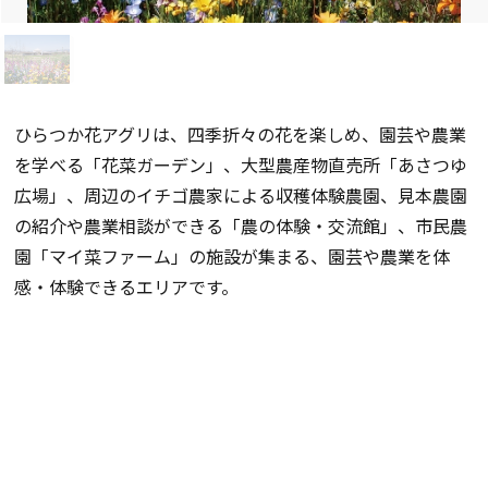
ひらつか花アグリは、四季折々の花を楽しめ、園芸や農業
を学べる「花菜ガーデン」、大型農産物直売所「あさつゆ
広場」、周辺のイチゴ農家による収穫体験農園、見本農園
の紹介や農業相談ができる「農の体験・交流館」、市民農
園「マイ菜ファーム」の施設が集まる、園芸や農業を体
感・体験できるエリアです。