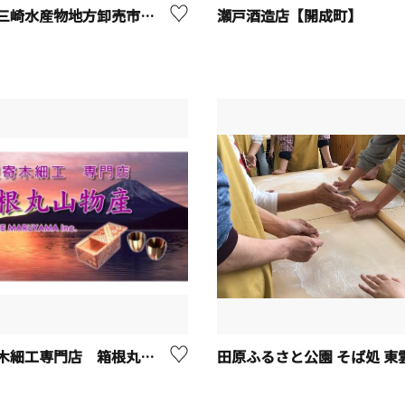
三浦市三崎水産物地方卸売市場（みさき魚市場）
瀬戸酒造店【開成町】
箱根寄木細工専門店 箱根丸山物産【箱根町】