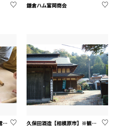
鎌倉ハム富岡商会
田原ふるさと公園 そば処 東雲【秦野市】
久保田酒造【相模原市】※観光事業者向けUV