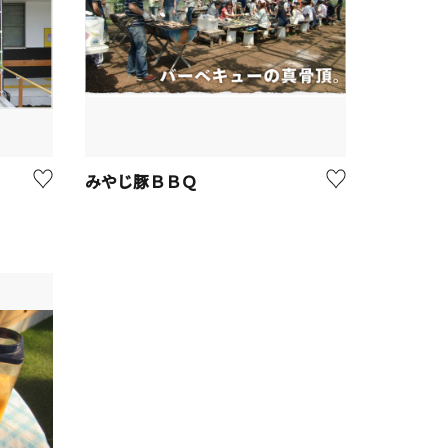
みやじ豚ＢＢＱ