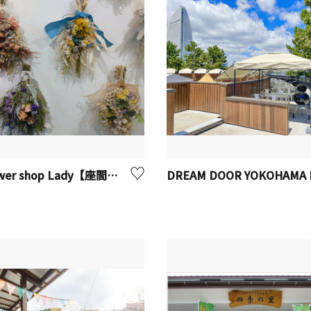
Dryflower shop Lady【座間市】