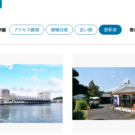
アクセス数順
開催日順
近い順
更新順
び順
表