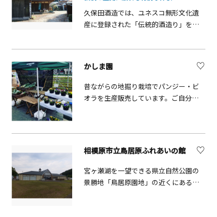
久保田酒造では、ユネスコ無形文化遺
産に登録された「伝統的酒造り」を受
け継ぐ酒蔵内部をご見学いただけま
す。江戸時代より続く蔵の中を実際に
歩きながら、杜氏や蔵人が守り続けて
かしま園
きた技と想い、そして&ldquo;本物の酒
造り&rdquo;の空気を肌で感じていただ
昔ながらの地掘り栽培でパンジー・ビ
けます。 見学後は、蔵に併設された
オラを生産販売しています。ご自分で
1864年（元治元年）築の古民家へご案
お好きな花を掘っていただくことがで
内。昭和初期まで養蚕が営まれていた
きます。野菜の直売・収穫体験も行っ
趣深い建物で、約100畳の広々とした畳
ています。
敷きの空間、堂々とした柱や梁、屋久
相模原市立鳥居原ふれあいの館
杉で造られた欄間など、当時の面影を
今に伝えています。まるで200年前の日
宮ヶ瀬湖を一望できる県立自然公園の
本にタイムスリップしたかのような、
景勝地「鳥居原園地」の近くにある農
懐かしくも凛とした空気の中で、日本
林産物直売所です。地元の新鮮な農林
酒の試飲（おつまみセット付）をお楽
産物、加工品、工芸品や地元の特産物
しみいただきます。※運が良ければ、