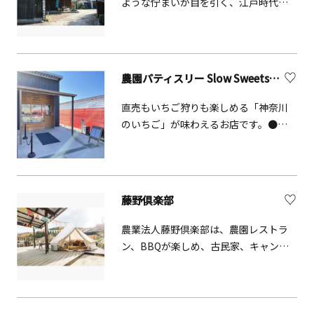
ような佇まいが目を引く、江戸時代か
ルドの「ワンダーフィールド」という
ら続く老舗の蔵元です。蔵見学や試飲
コンセプトの異なる3つのエリアに分か
販売を行っています。
れ、それぞれに違った楽しみ方をご提
案しています。
​農園パティスリー​ Slow Sweets（川崎市麻生区）
直売もいちご狩りも楽しめる「神奈川
のいちご」が味わえるお店です。●住
所：神奈川県川崎市麻生区早野
246（Slow Farm いちご農園内）
藤野倶楽部
農業法人藤野倶楽部は、農園レストラ
ン、BBQが楽しめ、古民家、キャンピ
ングカー、グランピング、ゲルなどの
宿泊施設などもある農業体験施設で
す。時期に合わせて、収穫体験や、味噌
作りや、縄文時代や江戸時代の料理体