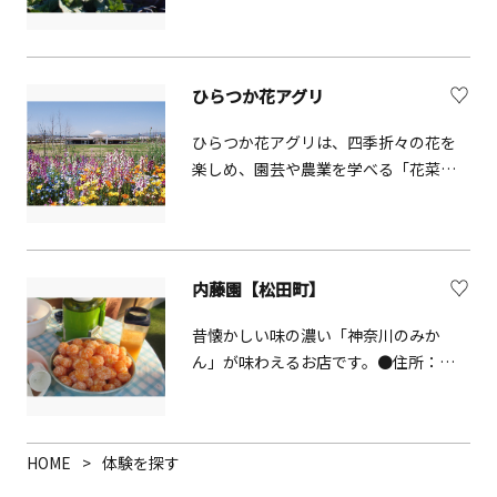
う思いから生まれた収穫体験型農園で
す。園内いっぱいに展開している、こ
だわりをもって育てられた野菜や果実
を、自分の手で収穫して食べると、い
ひらつか花アグリ
つもと違う美味しさに感動できるはず
です。野菜の直売所もあります。
ひらつか花アグリは、四季折々の花を
楽しめ、園芸や農業を学べる「花菜ガ
ーデン」、大型農産物直売所「あさつ
ゆ広場」、周辺のイチゴ農家による収
穫体験農園、見本農園の紹介や農業相
談ができる「農の体験・交流館」、市
内藤園【松田町】
民農園「マイ菜ファーム」の施設が集
まる、園芸や農業を体感・体験できる
昔懐かしい味の濃い「神奈川のみか
エリアです。
ん」が味わえるお店です。●住所：神
奈川県足柄上郡松田町松田惣領字西平
畑2969-9
HOME
体験を探す