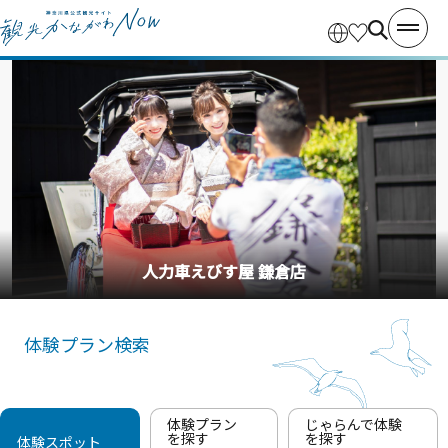
人力車えびす屋 鎌倉店
体験プラン検索
体験プラン
じゃらんで体験
を探す
を探す
体験スポット