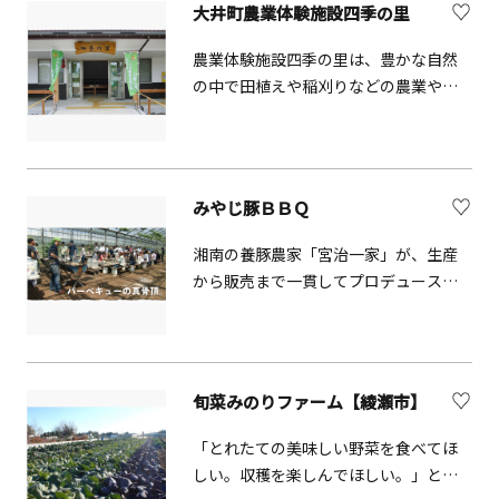
大井町農業体験施設四季の里
験も行っています。ヨガや森林探索も
あり、心と身体が安らげる場所です。
農業体験施設四季の里は、豊かな自然
の中で田植えや稲刈りなどの農業やピ
ザ作りなどのものづくりを体験する拠
点として、利用者や都市住民との交流
の場となっています。施設内にある四
季の里直売所では、採れたての地元野
みやじ豚ＢＢＱ
菜や特産品を販売しています。
湘南の養豚農家「宮治一家」が、生産
から販売まで一貫してプロデュースす
る希少な豚肉です。脂肪が甘く、沢山
食べても胃もたれしないと評判の美味
しさです。月1-2回開催のＢＢＱでは、
生産者の声を聞きながらみやじ豚が楽
旬菜みのりファーム【綾瀬市】
しめます（準備や片付けは必要ありま
せん。要事前予約）。
「とれたての美味しい野菜を食べてほ
しい。収穫を楽しんでほしい。」とい