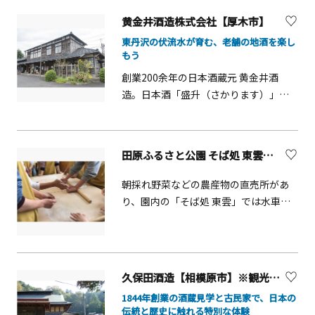
『瀬戸屋敷』の見学もおすすめです。
法を見学することもできます。また、
黄金井酒造株式会社【厚木市】
こだわりの製法で実際に手作り体験を
東丹沢の伏流水が育む、老舗の地酒を楽し
することもできます。お店も併設して
もう
いるので帰りにはお土産を購入するこ
創業200余年の日本酒蔵元 黄金井酒
ともできます。
造。日本酒「盛升（さかります）」の
蔵元です。自然豊かな厚木市の七沢温
泉入口に酒蔵を構え、東丹沢山麓の名
水と厳選した酒米を使用した日本酒を
田原ふるさと公園 そば処 東雲【秦野市】
製造しています。この他にも、焼酎、
クラフトビール「さがみビール」、ク
朝採れ野菜などの農産物の直売所があ
ラフトジン、リキュールなど地元原料
り、園内の「そば処 東雲」では水車小
を使用した数多くの商品を製造してい
屋で石臼製粉したそば粉で打った、手
ます。敷地内には売店があり、買い物を
打ちそばが楽しめ、また自分でそばを
楽しめます。また、試飲付の酒蔵見学
打つ「手打ちそば体験」もできます。
も実施しています（6名以上、要予約、
（要予約）0463-84-1282
久保田酒造【相模原市】※観光事業者向けUV
詳細はHP参照ください）。
1844年創業の酒蔵見学と古民家で、日本の
伝統と歴史に触れる特別な体験