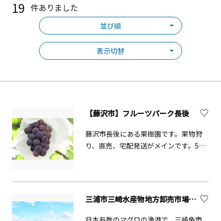
19
件ありました
並び順
表示切替
【藤沢市】フルーツパーク長後
藤沢市長後にある果樹園です。果物狩
り、直売、宅配発送がメインです。5月
の梅をスタートに8月から12月まで梨、
ブドウ、洋ナシ、柿、いちじくなどを
お届けしています。
三浦市三崎水産物地方卸売市場（みさき魚市場）
日本有数のマグロの漁港で、三崎魚市