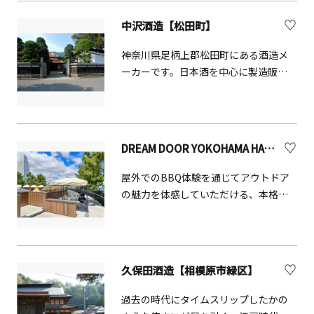
の販売の他にゆっくりと休憩できる食
古民家に伝わる&ldquo;座敷童&rdquo;
堂などもあります。陶芸教室やしいた
に出逢えるかもしれません。 プログラ
中沢酒造【松田町】
け教室など体験できるイベントが催さ
ム 酒造見学と試飲（おつまみセット
れている他、館内には組ひも作り機も
神奈川県足柄上郡松田町にある酒造メ
付）（所要約1.5時間）歴史・建築・文
設置され、自由に紐づくりに挑戦でき
ーカーです。日本酒を中心に製造販売
化・味覚を一度に体感できる、価値あ
ます。（公式HPより引用）
しており、主要銘柄名は「松みどり」
る体験プログラム。オプションで、古
です。1825年創業の老舗酒蔵。丹沢山
民家の広間貸切も対応可能です。企業
系の伏流水を使用した酒は、口あたり
研修やインセンティブ旅行、団体利用
がやわらかく、やさしい味わいです。
にも最適です。 本プログラムはユニー
DREAM DOOR YOKOHAMA HAMMERHEAD
クベニューとして商品化しておりま
す。詳細は、下段のタリフをダウンロ
屋外でのBBQ体験を通じてアウトドア
ードのうえご確認ください。
の魅力を体感していただける、本格的
なアウトドアの入口となるような体験
型テーマパークです。横浜ハンマーヘ
ッドサイドの象徴的な円型プロムナー
ドデッキ「ツリーランドサークル」女
久保田酒造【相模原市緑区】
神橋サイドの森林を活かしたグランピ
ング体験エリア「ファイヤーフォレス
過去の時代にタイムスリップしたかの
ト」両エリアに挟まれた多目的フィー