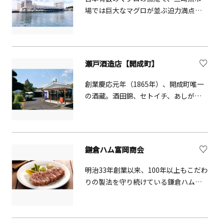
場では巨大なマグロが並ぶ迫力満点の
入札風景を見学できます。特に冷凍マ
グロ類の取引が有名で、1日に400本か
ら1000本程度の取引がされています。
不定休のため、見学については公式ホ
瀬戸酒造店【開成町】
ームページ等でご確認ください。
創業慶応元年（1865年）、開成町唯一
の酒蔵。酒田錦、セトイチ、あしがり
郷の3ブランドを軸に日本酒のよろこび
を広げています。敷地内は
SakeTerraceとして「角打ち」が楽し
める【Niwa】、直売所で買ったお酒を
鎌倉ハム富岡商会
飲むことができる【Hiroba】など気軽
に訪れることができます。蔵直営のキ
明治33年創業以来、100年以上もこだわ
ッチンカー【SakeBar】の営業日には
りの製法を守り続けている鎌倉ハム富
さらに多くのお酒を楽しむことができ
岡商会。本社工場には、ブランド誕生
ます。また蔵のすぐ近くにある街の重
ストーリーや歴史を知ることができる
要文化財にも指定されている古民家
資料館があり、工場では貴重な伝統製