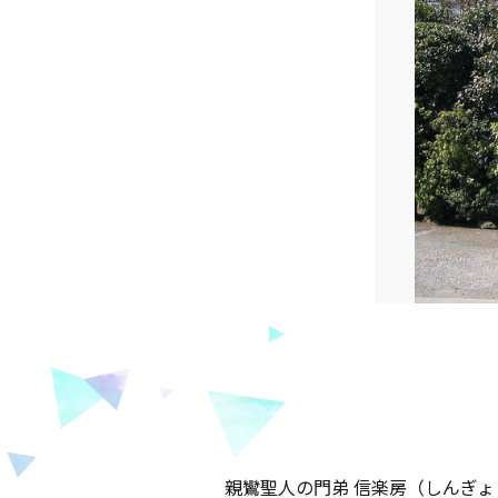
親鸞聖人の門弟 信楽房（しんぎ