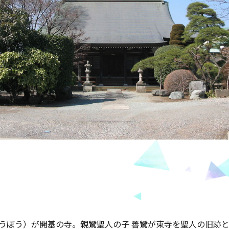
ょうぼう）が開基の寺。親鸞聖人の子 善鸞が東寺を聖人の旧跡