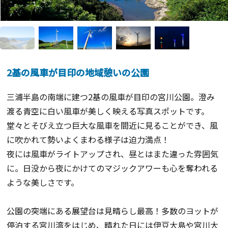
2基の風車が目印の地域憩いの公園
三浦半島の南端に建つ2基の風車が目印の宮川公園。澄み
渡る青空に白い風車が美しく映える写真スポットです。
堂々とそびえ立つ巨大な風車を間近に見ることができ、風
に吹かれて勢いよくまわる様子は迫力満点！
夜には風車がライトアップされ、昼とはまた違った雰囲気
に。日没から夜にかけてのマジックアワーも心を奪われる
ような美しさです。
公園の突端にある展望台は見晴らし最高！多数のヨットが
停泊する宮川湾をはじめ、晴れた日には伊豆大島や宮川大