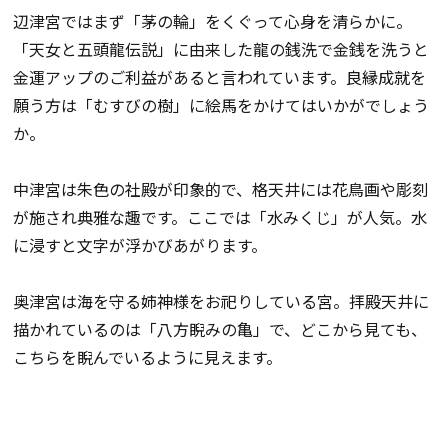
辺津宮ではまず「茅の輪」をくぐって心身を清らかに。
「天女と五頭龍伝説」に由来した龍の銭洗で金銭を洗うと
金運アップのご利益があると言われています。良縁成就を
願う方は「むすびの樹」に絵馬をかけてはいかがでしょう
か。
中津宮は朱色の社殿が印象的で、格天井には花鳥画や彫刻
が施され典雅な趣です。ここでは「水みくじ」が人気。水
に浸すと文字が浮かびあがります。
奥津宮は海を守る姉神様をお祀りしている宮。拝殿天井に
描かれているのは「八方睨みの亀」で、どこから見ても、
こちらを睨んでいるように見えます。