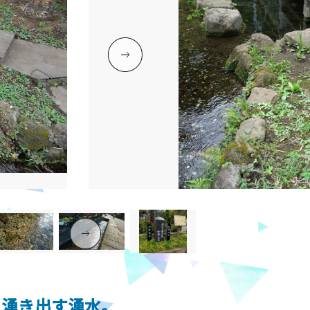
ら湧き出す湧水。