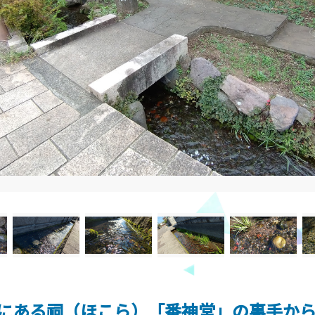
にある祠（ほこら）「番神堂」の裏手か