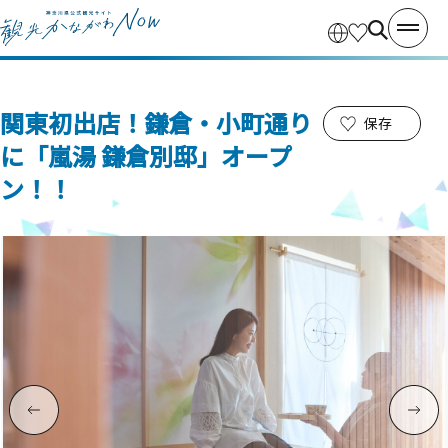
関東初出店！鎌倉・小町通り
保存
に「嵐湯 鎌倉別邸」オープ
ン！！