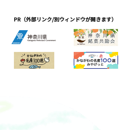
&nbsp;&nbsp;さらに、2026もバリア
フリービーチとして開設します。砂浜
での移動がしやすいようにバリアフリ
PR（外部リンク/別ウィンドウが開きます）
ーマットを設置することで、車イスは
もちろん、ベビーカーでの移動も楽に
できます。また、水陸両用車イス・ア
ルミ製スロープの無料貸し出しも行っ
ています。