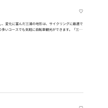
し、変化に富んだ三浦の地形は、サイクリングに最適で
の多いコースでも気軽に自転車観光ができます。「三崎
、「城ヶ島（J`sフィッシング）」、「三浦海岸駅(三
三浦半島観光の拠点のどこでも返却可能なので、電車や
こともできます。すぐ近くにある三浦の豊かな自然を、
い三浦を走れるみうらレンタサイクルは、全車両、３段
ある坂道もラクに走れます。三崎口駅、三崎港、城ヶ島、
のポートどこでも返却可能なので、帰りはバスや船もご
遊できます。&nbsp;※乗り捨て（貸出と別のポート
かかります。&nbsp;※城ヶ島ポートは返却のみです。
アシスト自転車適応身長の目安 139cm以上ヤマハ PAS
上ヤマハ PAS Babby unチャイルドシート付き電動ア
満適応身長：身長115cm以下適応体重：体重22kg以