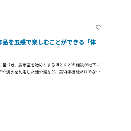
作品を五感で楽しむことができる「体
に基づき、展示室を始めとするほとんどの施設が地下に
アや湧水を利用した池や滝など、美術館機能だけでなく
されています。また常設展示室は従来の美術館展示の概
型展示空間」をコンセプトに、絵画、彫刻、家具など、
動的に伝えるための工夫をしていま
本太郎美術館