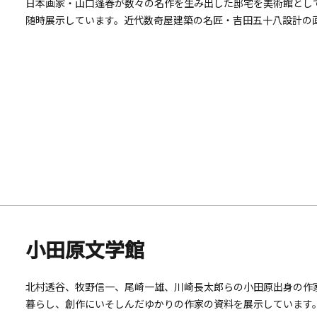
日本画家・山口蓬春が数々の名作を生み出した邸宅を美術館とし
随時展示しています。近代数奇屋建築の名匠・吉田五十八設計の
４年に国登録有形文化財（建造物）に主屋・画室が登録されまし
小田原文学館
北村透谷、牧野信一、尾崎一雄、川崎長太郎らの小田原出身の作
暮らし、創作にいそしんだゆかりの作家の資料を展示しています