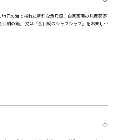
て地元の海で捕れた新鮮な魚貝類、自家菜園の無農薬野
金目鯛の鍋」 又は「金目鯛のシャブシャブ」をお楽しみ
大浦海水浴場まで徒歩30秒です。