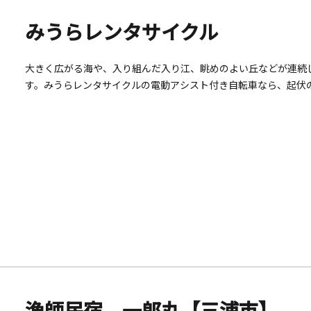
みうらレンタサイクル
大きく広がる海や、入り組んだ入り江、眺めのよい丘などが連続
す。みうらレンタサイクルの電動アシスト付き自転車なら、起伏
口駅（三崎口駅前観光案内所）」、「三崎港（うらりマルシェ）」
浦海岸駅前観光案内所）」、「長井（ソレイユの丘）」といった
バス、渡船と組み合わせることで、効率良く「三浦めぐり」する
自転車で感じてみませんか？電動アシスト付きだから、起伏の多
ギア付き電動アシスト自転車です。&nbsp;三浦市にたくさん
三浦海岸駅、長井 どこでも返却可能三浦観光の拠点になる5つ
利用可能です。みうらレンタサイクルなら、効率よく三浦市内を周
に返却すること）の場合、1台につき、別途乗り捨て料金500円が
（貸出は行っていません。）ヤマハ PAS CITY-C３段ギア付き電動
SION-U３段ギア付き電動アシスト自転車適応身長の目安 133cm以
シスト自転車要予約（三浦観光予約WEB）対象年齢：1歳以上6歳未
下
漁師民宿 一郎丸【三浦市】