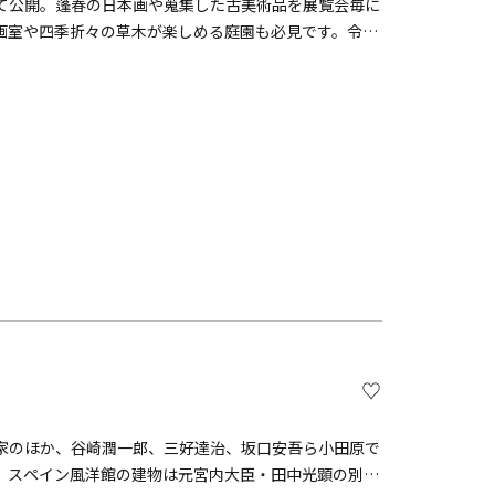
て公開。蓬春の日本画や蒐集した古美術品を展覧会毎に
画室や四季折々の草木が楽しめる庭園も必見です。令和
た。
家のほか、谷崎潤一郎、三好達治、坂口安吾ら小田原で
。スペイン風洋館の建物は元宮内大臣・田中光顕の別邸