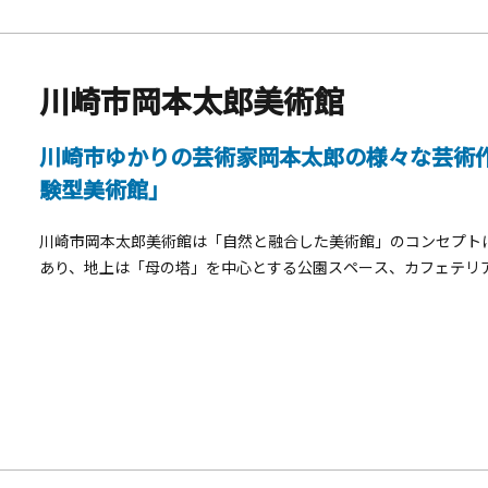
川崎市岡本太郎美術館
川崎市ゆかりの芸術家岡本太郎の様々な芸術
験型美術館」
川崎市岡本太郎美術館は「自然と融合した美術館」のコンセプト
あり、地上は「母の塔」を中心とする公園スペース、カフェテリ
生田緑地の自然を十分に取り入れ、市民の憩の場となる設計が施
念を突き破り、岡本太郎の作品を肌で感じることのできる「体験
岡本太郎の多岐に渡る作品や思想とその背景をわかりやすく、感
す。 （C）川崎市岡