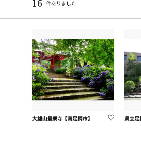
16
件ありました
大雄山最乗寺【南足柄市】
県立足