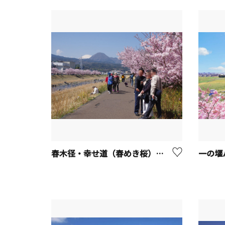
春木径・幸せ道（春めき桜）【南足柄市】