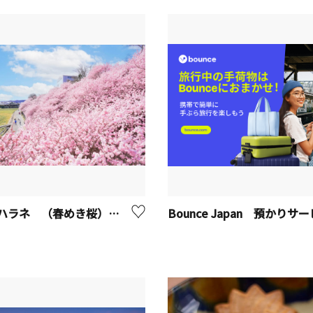
一の堰ハラネ （春めき桜）【南足柄市】
Bounce Japan 預かりサ