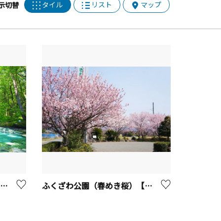
タイル
リスト
マップ
示切替
モダン湯治おんりーゆー【南足柄市】
ふくざわ公園（春めき桜）【南足柄市】