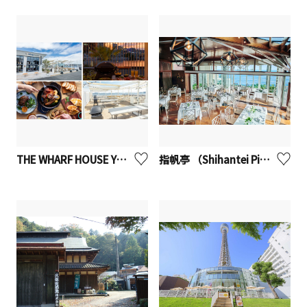
THE WHARF HOUSE YAMASHITA KOEN ザ・ワーフハウス山下公園【横浜市】※観光事業者向けUV
指帆亭 （Shihantei Pine Tree Resort）【二宮町】※観光事業者向けUV