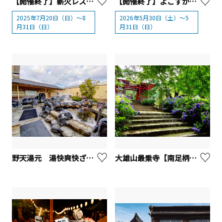
【開催終了】薪火レストラン〈SMOKE DOOR〉「夏限定！室内ビアガーデン」【横浜市】
【開催終了】よこすかYYのりものフェスタ2026
2025年7月20日（日）〜8
2026年5月30日（土）～5
月31日（日）
月31日（日）
野天湯元 湯快爽快ざま【座間市】
大雄山最乗寺【南足柄市】