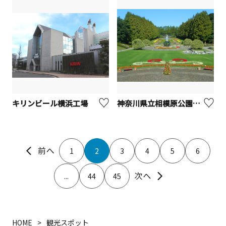
キリンビール横浜工場
神奈川県立相模原公園【相模原市】
1
2
3
4
5
6
...
44
45
HOME
観光スポット