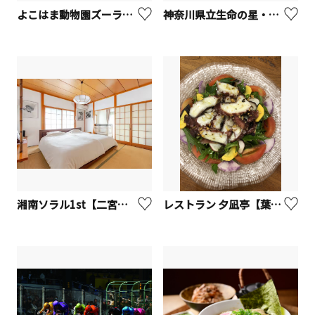
よこはま動物園ズーラシア【横浜市】
神奈川県立生命の星・地球博物館
湘南ソラル1st【二宮町】
レストラン 夕凪亭【葉山町】