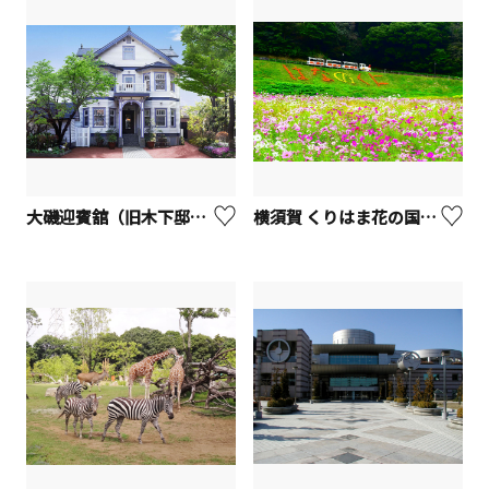
大磯迎賓舘（旧木下邸別邸）【大磯町】
横須賀 くりはま花の国【横須賀市】