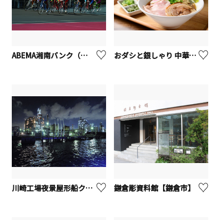
ABEMA湘南バンク（平塚競輪場）
おダシと銀しゃり 中華そば 新た【平塚市】
川崎工場夜景屋形船クルーズ
鎌倉彫資料館【鎌倉市】