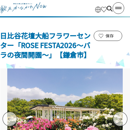
日比谷花壇大船フラワーセン
保存
ター「ROSE FESTA2026～バ
ラの夜間開園～」【鎌倉市】