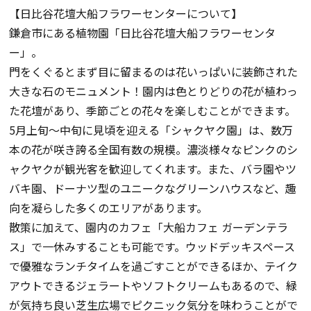
【日比谷花壇大船フラワーセンターについて】
鎌倉市にある植物園「日比谷花壇大船フラワーセンタ
ー」。
門をくぐるとまず目に留まるのは花いっぱいに装飾された
大きな石のモニュメント！園内は色とりどりの花が植わっ
た花壇があり、季節ごとの花々を楽しむことができます。
5月上旬～中旬に見頃を迎える「シャクヤク園」は、数万
本の花が咲き誇る全国有数の規模。濃淡様々なピンクのシ
ャクヤクが観光客を歓迎してくれます。また、バラ園やツ
バキ園、ドーナツ型のユニークなグリーンハウスなど、趣
向を凝らした多くのエリアがあります。
散策に加えて、園内のカフェ「大船カフェ ガーデンテラ
ス」で一休みすることも可能です。ウッドデッキスペース
で優雅なランチタイムを過ごすことができるほか、テイク
アウトできるジェラートやソフトクリームもあるので、緑
が気持ち良い芝生広場でピクニック気分を味わうことがで