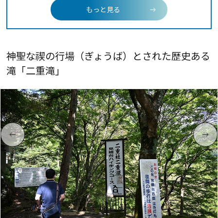
もっと見る
神聖な禊の行場（ぎょうば）とされた歴史ある
滝「二重滝」