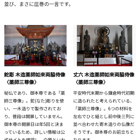
並び、まさに圧巻の一言です。
鉈彫 木造薬師如来両脇侍像
丈六 木造薬師如来両脇侍像
〈薬師三尊像〉
〈薬師三尊像〉
秘仏であり、御本尊である「薬
平安時代末期から鎌倉時代初期
師三尊像」。鉈(なた)彫りを使
に造られたと考えられている、
い、一木造りで製作されてお
「薬師三尊像」。6つの材料を
り、普段は開扉していません。
左右でひと組とし前中後三列に
御本尊の開扉日は年5回と決ま
並べ合わせた寄木造りの仏像だ
っているため、詳しい情報は公
そうです。御本尊のお前立ちと
式サイトを確認し、白眉といわ
なります。