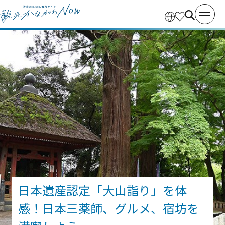
日本遺産認定「大山詣り」を体
感！日本三薬師、グルメ、宿坊を