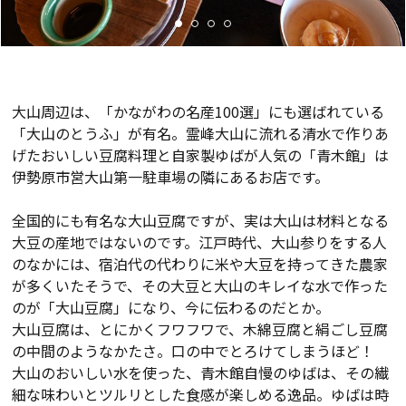
大山周辺は、「かながわの名産100選」にも選ばれている
「大山のとうふ」が有名。霊峰大山に流れる清水で作りあ
げたおいしい豆腐料理と自家製ゆばが人気の「青木館」は
伊勢原市営大山第一駐車場の隣にあるお店です。
全国的にも有名な大山豆腐ですが、実は大山は材料となる
大豆の産地ではないのです。江戸時代、大山参りをする人
のなかには、宿泊代の代わりに米や大豆を持ってきた農家
が多くいたそうで、その大豆と大山のキレイな水で作った
のが「大山豆腐」になり、今に伝わるのだとか。
大山豆腐は、とにかくフワフワで、木綿豆腐と絹ごし豆腐
の中間のようなかたさ。口の中でとろけてしまうほど！
大山のおいしい水を使った、青木館自慢のゆばは、その繊
細な味わいとツルリとした食感が楽しめる逸品。ゆばは時