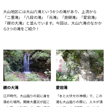
大山地区には大山六滝という6つの滝があり、上流から
「二重滝」「八段の滝」「元滝」「良辯滝」「愛宕滝」
「禊の大滝」と並んでいます。今回は、大山六滝のなかか
ら3つの滝をご紹介！
禊の大滝
愛宕滝
江戸時代、大山詣りの前に身を
「水と火伏せの神様」で、この
清めた場所。関東大震災が起こ
滝も大山詣りの際に、人々が清