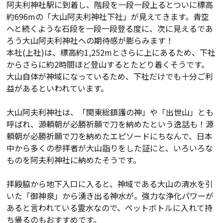
阿夫利神社駅に到着し、階段を一段一段上るとついに標高
約696mの「大山阿夫利神社下社」が見えてきます。青空
へと続くような石段を一段一段登る度に、次に見えるであ
ろう大山阿夫利神社への期待感が膨らみます！
本社(上社)は、標高約1,252mとさらに上にあるため、下社
からさらに約2時間ほど登山するとたどり着くそうです。
大山自体が神域になっているため、下社だけでも十分ご利
益があるといわれています。
大山阿夫利神社は、「関東総鎮護の神」や「出世山」とも
呼ばれ、源頼朝が必勝祈願で刀を納めたという逸話も！源
頼朝が必勝祈願で刀を納めたエピソードにちなんで、日本
中から多くの参拝者が大山詣りをした証にと、いろいろな
ものを阿夫利神社に納めたそうです。
拝殿脇から地下入口に入ると、神域である大山の清水を引
いた「御神泉」から湧き出る神水が。強力な浄化パワーが
あると言われている霊水なので、ペットボトルに入れて持
ち帰るのもおすすめです。