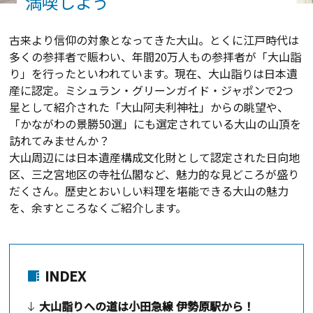
満喫しよう
古来より信仰の対象となってきた大山。とくに江戸時代は
多くの参拝者で賑わい、年間20万人もの参拝者が「大山詣
り」を行ったといわれています。現在、大山詣りは日本遺
産に認定。ミシュラン・グリーンガイド・ジャポンで2つ
星として紹介された「大山阿夫利神社」からの眺望や、
「かながわの景勝50選」にも選定されている大山の山頂を
訪れてみませんか？
大山周辺には日本遺産構成文化財として認定された日向地
区、三之宮地区の寺社仏閣など、魅力的な見どころが盛り
だくさん。歴史とおいしい料理を堪能できる大山の魅力
を、余すところなくご紹介します。
INDEX
大山詣りへの道は小田急線 伊勢原駅から！