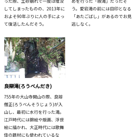
った際、土砂崩れで一度は埋没
めを行った「禊滝」だったそ
してしまったものの、2013年に
う。愛宕滝の前には目印となる
およそ90年ぶりに人の手によっ
「あたごばし」があるのでお見
て復活したんだそう。
逃しなく。
良辯滝(ろうべんだき)
755年の大山寺開山の際、良辯
僧正(ろうべんそうじょう)が入
山し、最初に水行を行った滝。
江戸時代には錦絵や版画、浮世
絵に描かれ、大正時代には歌舞
伎の題材にも使われているな