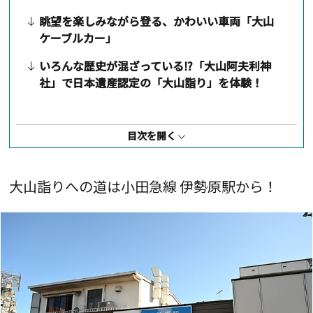
眺望を楽しみながら登る、かわいい車両「大山
ケーブルカー」
いろんな歴史が混ざっている⁉「大山阿夫利神
社」で日本遺産認定の「大山詣り」を体験！
神聖な禊の行場（ぎょうば）とされた歴史ある滝
「二重滝」
目次を開く
信じるか信じないかはあなた次第？ 「女坂」(女
坂七不思議)
大山詣りへの道は小田急線 伊勢原駅から！
イノシシ鍋に舌鼓！ 日本遺産 大山詣りの宿「宿
坊かげゆ」
マイナスイオンで身も心も清々しく「大山六滝
の滝巡り」
大山といえば豆腐料理！歴史のある豆腐会席
「青木館」