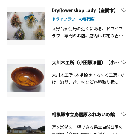
料金は葉っぱのお皿づくり3400円、茶
Dryflower shop Lady【座間市】
碗づくり5000円〜（送料別）。人数に
ドライフラワーの専門店
よって貸切の開催も可能です。体験と
あわせて、お弁当やランチの提供がで
立野台郵便局の近くにある、ドライフ
きる場合もあります。金土日祝
ラワー専門のお店。店内はお花の香り
11&minus;16時は、併設のギャラリー
で溢れています。特殊な製法により、と
がオープンしているので、ご予約なし
ても色鮮やかなドライフラワーが並ん
でもどうぞ。晴れた日はお庭でドリン
でいて、どれも素敵なのでお気に入り
大川木工所（小田原漆器）【小田原市】
クをお楽しみいただけます。他に月1回
を見つけるまで時間がかかるかもしれ
開催の「手創り市」や、「週末カフェ
ません。店員さんに相談して、お好み
大川木工所 -木地挽き・ろくろ工房- で
イベント」など、開催日程はホームペ
の色や花で作ってもらう方も。ワーク
は、漆器、盆、椀など各種取り扱って
ージのカレンダーでご確認下さい。
ショップも開催していますので、詳細
おり、汁椀、皿盒、ボール等の研ぎ出
はホームページやSNSでご確認くださ
しの体験を実施しています。水ペーパ
い。
ーを用い、世界で一つだけのオリジナ
ルの模様の品物を制作できます。品物
相模原市立鳥居原ふれあいの館
は、当日、お持ち帰りになりそのまま
ご家庭でお使いになれます。
宮ヶ瀬湖を一望できる県立自然公園の