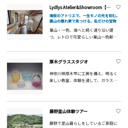
繊維文化やものづくりの魅力を紹介す
Lydlys Atelier&Showroom【葉山町】
る施設です。館内では、手織りや藍染
海街のアトリエで、一生モノの光を刻む。
め、紙漉きなどの伝統工芸を体験でき
葉山の隠れ家で見つける、私だけの宝物
るほか、繊維産業の歴史や技術を紹介
葉山・一色、海へと続く通り沿い建
する展示も楽しめます。スタッフが丁
つ、レトロで可愛らしい葉山一色郵便
寧にサポートするので、初めての方で
局。そのビルの3階へ上ると、アトリエ
も気軽に体験できます。
「Lydlys」の開放的な空間が広がってい
ます。ここは、洗練されたデザインを
厚木グラススタジオ
発信するジュエリーブランドの拠点。
人気のワークショップでは、プロが使
神奈川県厚木市に工房を構え、明るく
う本格的な工具を使い、自分だけの手
楽しい教室、体験を通して、ガラスの
打ちリングやバングル作りを楽しめま
美しさ、ガラス作りの楽しさ、素晴ら
す。職人の丁寧なサポートのもと、金属
しさを知ることができます。
の表面に模様を打ち込む繊細な工程に
没頭するひととき。トントンと響く心
藤野里山体験ツアー
地よいリズムとともに、世界にひとつ
の宝物が形になっていく過程こそが、
藤野で里山暮らしをしているご家庭に
この場所ならではの贅沢な体験です。