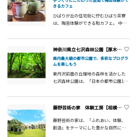
手づくりにこだわった空間で陶芸体験がで
きるカフェ
ひばりが丘の住宅街に佇むひばり茶寮
は、陶芸体験ができる和カフェ。 中央
林間にある「日本料理 雅」のオーナー
がプロデュース。 DIYでリノベーション
した和空間で、試行錯誤の末に完成さ
神奈川県立七沢森林公園【厚木市】
せた自家製のあんことプリンを、こだ
県内最大級の都市公園で、多彩なプログラ
わりの器でいただく時間はとても贅沢
ムを楽しもう
です。 和風オムライスやパスタの食事
東丹沢前面の丘陵地の森林を活かした
も予約にて楽しめます。 陶芸体験（電
七沢森林公園は、「日本の都市公園100
動ろくろ、手びねり等）に年齢制限は
選」に選ばれ、春のシャクナゲと新
ありませんので、お気軽に店舗へお問
緑、森に囲まれた広場でのバーベキュ
い合わせください。 また、完成品の受
ー、秋の紅葉、森林浴やウォーキング
け取りで来店した際に甘味等をオーダ
藤野芸術の家 体験工房【相模原市】
などのほか、陶芸やクラフト、アルプ
ーすると、自分の作品で飲み物を提供
ホルンの演奏会など、森を背景とした
してもらえるサービスが受けられま
藤野芸術の家は、「ふれあい、体験、
楽しみや癒しを手軽に楽しむことがで
す。 お一人で、ご友人と、ご家族との
創造」をテーマにした豊かな自然に恵
きる公園です。おおやま広場から見る
利用はもちろんですが、陶芸室とテラ
まれた芸術体験施設です。気軽に陶芸