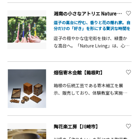
ラス体験」「陶芸体験」を楽しめま
エ■ 定員：20名■ 料金：1,500円こえ
す。同敷地内には作品を展示販売して
湘南の小さなアトリエ Nature Living【逗子市】
だ工作体験【当日参加OK】園内で採れ
いるギャラリーがあります。
た小枝などを使って、ユニークな動物
逗子の高台に佇む、香りと花の隠れ家。自
キャラや飾りを作ろう！■ 開催日：毎
分だけの「好き」を形にする贅沢な時間を
月第2・4日曜日■ 時間：10:00〜
逗子の穏やかな住宅街を抜け、緑豊か
14:30（随時受付）■ 会場：森のアトリ
な高台へ。「Nature Living」は、心地
エ■ 定員：20名■ 料金：200円楽焼体
よい風と植物の香りに包まれた、完全
験【当日参加OK】お皿や茶碗に絵を描
予約制のプライベートサロンです。こ
いて、世界に一つだけの器を作ろう！
こで楽しめるのは、天然のアロマやド
畑宿寄木会館【箱根町】
作品は約2か月後にお渡し。■ 開催日：
ライフラワーを使った、心ときめくも
毎月第2・4日曜日■ 時間：10:00〜
のづくり体験。数十種類のエッセンシ
箱根の伝統工芸である寄木細工を展
14:30（随時受付）■ 会場：森のアトリ
ャルオイルから自分だけの香りを調合
示、販売しており、体験教室も実施し
エ■ 定員：20名■ 料金：600円・1,000
する「アロマ香水」をはじめ、透明な
ています。
円（器の種類によって異なります）ク
ボトルに花々の彩りを浮かべる「ハー
ラフト体験【当日参加OK】どんぐりや
バリウム」や、花材を自由に閉じ込め
木の枝など自然の素材を使って、世界
る「フラワーキャンドル」など、感性
にひとつだけのクラフト作品づくり！
陶花楽工房【川崎市】
を研ぎ澄ませて世界にひとつだけの作
■ 開催日：毎日開催（※年末年始
品を生み出せます。初心者でも、認定