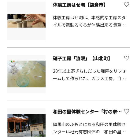
結婚、子供の誕生・節句、還暦祝いな
体験工房はせ陶【鎌倉市】
倉時代に仏師が制作した仏具にさかの
どに喜ばれています。世界で一つのオ
ぼります。唐物の影響を受けた木彫漆
リジナルを作ってみてはいかがでしょ
体験工房はせ陶は、本格的な工房スタ
器で、現在では箸や盆などの日用品に
うか
イルで電動ろくろが体験出来る貴重な
も取り入れられています。陰影のある
場です。ろくろの動かし方から、希望
彫りの表情、深みのある漆の色合い、
に合わせた焼き物の形など、講師が丁
そして木の温もりが見事に調和してい
寧に教えてくれるので初心者でもオリ
るのが魅力です。約800年にわたり受け
ジナル品を一時間程で作ることができ
継がれ、伝統を守りながら現代の暮ら
硝子工房「流限」【山北町】
ます。完成したオリジナル焼き物は乾
しにも溶け込む、実用性と美しさを兼
燥して焼いた後に郵送で送ってくれま
20年以上野ざらしだった廃屋をリフォ
ね備えた代表的な工芸品です。 【鎌倉
す。
ームして作られた、ガラス工房。自ら
彫体験】&nbsp;大人5000円 小中学生
選んだ色とりどりのガラスを吹いてグ
2500円～2名以上で予約可能第1・第4
ラスを作るガラス吹き体験は、一から
土曜日は予約なしで1名より参加可能
丁寧に教えてくれるので小さい子供で
も気軽に楽しめます。海外からのお客
和田の里体験センター「村の家」【相模原市】
様も、手取り足取り教えてくれるので
是非挑戦してみてください。制作した
陣馬山のふもとにある和田の里体験セ
グラスは、よく冷ます作業があるので
ンターは地元有志団体の「和田の里み
翌日から持ち帰ることができます。