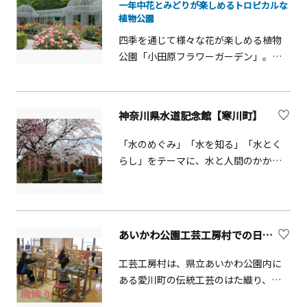
一年中花とみどりが楽しめるトロピカルな
作もあります。
植物公園
四季を通じて様々な花が楽しめる植物
公園「小田原フラワーガーデン」。メ
イン施設の「トロピカルドーム温室」
ではカラフルな熱帯植物や果樹が栽培
されており、南国気分を味わえます。3
神奈川県水道記念館【寒川町】
月～5月に開花する「ヒスイカズラ」は
宝石の翡翠のように美しく、神秘的な
「水のめぐみ」「水を知る」「水とく
華に思わずうっとり。見頃の時期には
らし」をテーマに、水と人間のかかわ
温室内に約300個以上もの花穂が垂れ下
りについて、水のミニシアター、水道Q
がります。テイクアウトカフェ「ハイ
＆Aゲーム等の展示を行っています。レ
ビスカス」でいただける期間限定商品
トロな外観の建物も魅力的で、和風庭
「翡翠のしずくフロート」も人気で
園や、噴水を備えた水の広場もありま
あいかわ公園工芸工房村での日本の伝統工芸体験【愛川町】
す。通常時も種類豊富なトロピカルジ
す。
ュースをいただけるので、南国ムード
工芸工房村は、県立あいかわ公園内に
をもっと満喫したい人におすすめで
ある愛川町の伝統工芸のはた織り、藍
す。屋外には約500本もの梅が観覧でき
染め、紙すき、陶芸、木竹工、が体験
る「渓流の梅園」や春と秋に見頃を迎