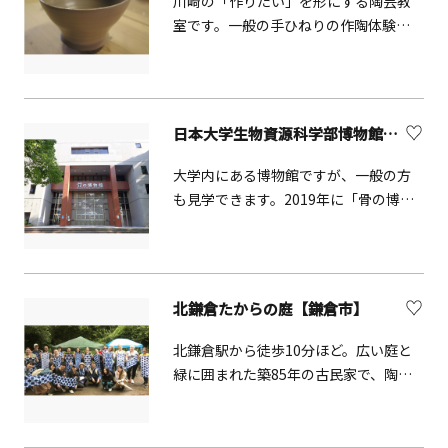
川崎の「作りたい」を形にする陶芸教
12/29〜1/3を除く）■ 時間：9:00〜
資格を持つ講師が丁寧にサポートして
室です。一般の手ひねりの作陶体験も
15:00■ 会場：森の民話館■ 定員：14
くれるため安心です。レッスンは少人
可能で、武蔵小杉駅からも徒歩6分と好
名■ 料金：300円（小）、400円（大）
数制で、友人同士やカップル、1人でも
アクセスです。
■ 申込：不要（直接現地へ） 【県立七
気兼ねなく過ごせるアットホームな雰
沢森林公園について】東丹沢前面の丘
囲気が魅力。完成後は、作品を眺めな
陵地の森林を活かした七沢森林公園
がらゆったりとしたティータイムも楽
日本大学生物資源科学部博物館（骨の博物館）【藤沢市】
は、「日本の都市公園100選」に選ば
しめます。日常の喧騒を離れ、湘南の
れ、春のシャクナゲと新緑、森に囲ま
大学内にある博物館ですが、一般の方
やさしい時間の中で、日々の暮らしを
れた広場でのバーベキュー、秋の紅
も見学できます。2019年に「骨の博物
彩る、あなただけの一品をつくってみ
葉、森林浴やウォーキングなどのほ
館」としてリニューアル。骨の多様性
ませんか。
か、陶芸やクラフト、アルプホルンの
と進化をテーマに、骨に関連する資料
演奏会など、森を背景とした楽しみや
や情報を収集・展示しています。1階展
癒しを手軽に楽しむことができる公園
示室は「陸」「空」「海」にエリア分
北鎌倉たからの庭【鎌倉市】
です。おおやま広場から見る相模の霊
けされた野生生物、２階展示室は家畜
峰「大山」の眺望も素晴らしく、近傍
と伴侶動物の骨格・剝製標本を展示し
北鎌倉駅から徒歩10分ほど。広い庭と
の七沢温泉と併せ、みどりと人の生活
ています。他にも、透明標本、昆虫・
緑に囲まれた築85年の古民家で、陶芸
が調和した里山の持つ魅力にどっぷり
植物標本、古農具等、さまざまな学部
体験や料理教室、染め物体験、ヨガな
と浸ることができます。
関連資料を展示しています。
どさまざまな講座を予約制で開催して
います。陶芸体験は、毎日開催。体験