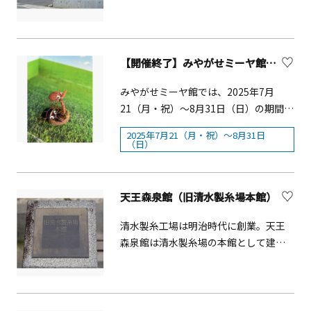
ちくさの会」の素朴なおもてなしが人
気です。地域資源を生かした小学生対
象の竹細工体験やうどん打ちなど季節
に応じた豊富な体験イベントが用意さ
【開催終了】みやがせミーヤ館 夏休みクラフト体験
れています。
みやがせミーヤ館では、2025年7月
21（月・祝）～8月31日（日）の期間、
木の実を使ったクラフト体験ができま
2025年7月21（月・祝）～8月31日
す。 誰でも気軽に楽しめるクラフト
（日）
です。■開催期間：、2025年7月
21（月・祝）～8月31日（日）■対象：
小学生・親子など■参加費：500円/１
天王森泉館（旧清水製糸場本館）
個■定員：約30名■募集期間：随時※
予約不要【みやがせミーヤ館につい
清水製糸工場は明治時代に創業。天王
て】水源環境の理解促進と周辺地域の
森泉館は清水製糸場の本館として建設
活性化のための交流拠点として各種イ
された、横浜市認定歴史的建造物で
ベントを開催しています。 宮ケ瀬湖畔
す。
園地が見渡せる展望ホール、研修会議
室等があります。