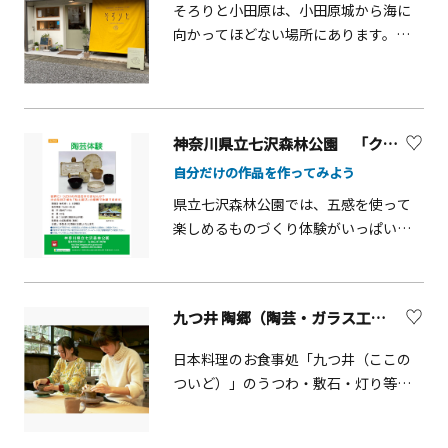
そろりと小田原は、小田原城から海に
が製作した秘密箱の数々を展示してい
向かってほどない場所にあります。こ
る美術館。 さらに、HPの予約フォーム
のお店は、主に２つの体験ができるワ
にて秘密箱の体験工作もご予約受付中
ークショップカフェです。素焼きの器
です。100 年以上の歴史を持つ「秘密
に青の呉須で下絵を施す「染付け豆皿
箱」は、釘も鍵も錠も使われていない
づくり」（約1時間） と、９種類の天然
のに、普通には開けられないふしぎな
神奈川県立七沢森林公園 「クラフト・木工・陶芸・楽焼体験」【秦野市】
香料をオリジナルに調合して作る「香
箱。開くためには箱に隠された仕掛け
自分だけの作品を作ってみよう
り袋づくり」（約30分） が人気です。
を順番通りに動かしていかなければな
世界にひとつしかない、あなただけの
県立七沢森林公園では、五感を使って
りません。体験工作では、バラバラに
お気に入りをつくってみませんか。
楽しめるものづくり体験がいっぱい！
なっている6つのパーツを上手く組み立
家族で参加できる体験イベントで、夏
て、秘密箱を作ることができます。過去
休みの自由研究や思い出づくりにもぴ
の名工になったつもりで秘密箱の仕掛
ったりです。陶芸体験【当日参加OK】
けを解き明かし、自分だけの秘密箱を
九つ井 陶郷（陶芸・ガラス工房）【横浜市】
世界にひとつだけの作品を作りません
作ってみてはいかがでしょうか？
か。小さなお子様も「粘土あそび」の
日本料理のお食事処「九つ井（ここの
感覚で体験にチャレンジ！作品は約2か
ついど）」のうつわ・敷石・灯り等を
月後にお渡しします。■ 開催日：毎月
制作する工房「陶郷（すえのさ
第1・3・5日曜日■ 時間：10:00〜
と）」。緑に囲まれた工房で「吹きガ
14:30（随時受付）■ 会場：森のアトリ