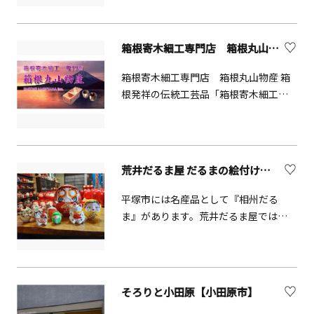
できる施設です。普段なかなか触れる
える「バラ園」、「ハナショウブ池」
ことのできないはた織り機や、陶芸ろ
などがあり、四季折々の花を楽しむこ
くろなどが体験でき、様々な自分だけ
とができます。夏季限定の「おどる噴
箱根寄木細工専門店 箱根丸山物産【箱根町】
のオリジナル作品を作る楽しみがあり
水」は子ども達に大人気！家族と友人
ます。また、伝統工芸にや歴史につい
箱根寄木細工専門店 箱根丸山物産 箱
と訪れたい自然豊かな公園です。
て楽しく知識を深めることができま
根発祥の伝統工芸品「箱根寄木細工」
す。
を扱っております。箱根寄木細工の代
表作品である秘密箱を始めとして、盆
やコースターなどの食器類や、ボール
ペンやペン立てといった文具、用途に
荒井だるま屋 だるまの絵付け体験【平塚市】
合わせてお選び頂ける小物入れや引き
出しなど、美しい寄木に彩られた様々
平塚市には名産品として『相州だる
な商品をご用意しております。また、
ま』があります。荒井だるま屋では昔
ご興味のある方には、箱根寄木細工の
ながらの伝統的な作り方を守り続け、
製作工程や秘密箱・からくり箱の開け
心を込めて一つひとつ手作りをしてい
方を披露する実演も受け付けておりま
ます。だるまの絵付けも体験できます。
す。箱根芦ノ湖にお越しの際には、是
（要問合せ）
そろりと小田原【小田原市】
非当店で名工の逸品をご堪能ください
ませ。 箱根からくり美術館 過去の名工