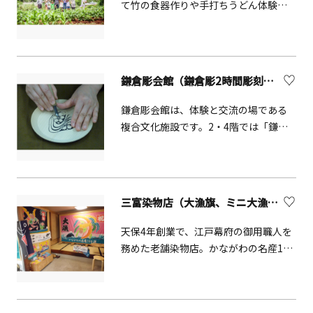
て竹の食器作りや手打ちうどん体験や
完成したジュエリーを身につけたら、
藍染め体験などをしながら藤野を満喫
そのまま海へ出かけてみませんか。徒
できる体験ツアー。必ず事前に公式サ
歩ですぐの一色海岸で、夕陽に照らさ
イトをご確認の上、お申し込みくださ
れて輝くリングを眺めれば、葉山での
い。
美しい記憶がいつまでも鮮やかに心に
鎌倉彫会館（鎌倉彫2時間彫刻体験）【鎌倉市】
残ります。
鎌倉彫会館は、体験と交流の場である
複合文化施設です。2・4階では「鎌倉
彫会館 文化教室」を開催しています。
ワークショップでは、２時間の鎌倉彫
の彫刻体験で、世界に一つしかない作
品を作成いただけます。1階にはレスト
三富染物店（大漁旗、ミニ大漁旗の染付体験）【三浦市】
ランとショップ、フロアー奥にギャラ
リーもあります。3階は鎌倉彫作品のミ
天保4年創業で、江戸幕府の御用職人を
ュージアム（資料館）となっていま
務めた老舗染物店。かながわの名産100
す。日本の伝統工芸である「鎌倉彫」
選に選ばれる三崎の大漁旗は、江戸時
は、桂やホウなどの木材を用いて木地
代から続く伝統技法で一枚一枚すべて
を成形し、文様を彫刻した後、漆を塗
手作業で製作し、新造船のみならず、
って仕上げる工芸品で、その起源は鎌