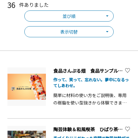
36
件ありました
並び順
表示切替
食品さんぷる畑 食品サンプル１DAY体験【横浜市】
作って、笑って、忘れない。夢中になるっ
てしあわせ。
簡単に材料の使い方をご説明後、専用
の樹脂を使い型抜きから体験できま
す。メニューは事前に選択可能、本物
そっくりなリアルな食品サンプルが作
れます。老若男女どなたでも簡単で楽
陶芸体験＆和風喫茶 ひばり茶寮【座間市】
しい工程がいっぱいです！