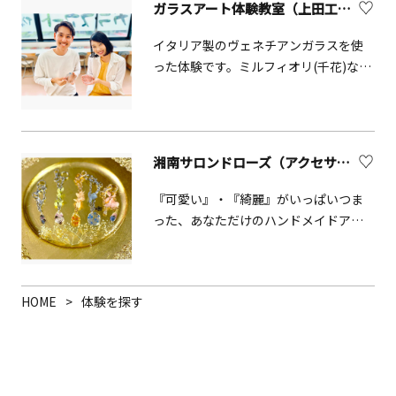
ガラスアート体験教室（上田工芸ガラスアート）【箱根町】
イタリア製のヴェネチアンガラスを使
った体験です。ミルフィオリ(千花)など
種類豊富なガラスをベースとなる板ガ
ラスに好きなようにのせていく、簡単
な体験です。できた作品は一度お預か
りして専用電気釜で焼いてから後日発
湘南サロンドローズ（アクセサリー作り体験など）
送となります。道具は全てこちら用意
しているので手ぶらでお越しいただい
『可愛い』・『綺麗』がいっぱいつま
て問題ないです。対象年齢は2歳から！
った、あなただけのハンドメイドアク
尖ったガラスなどもご用意しているの
セサリーを一緒に作りませんか？小さ
で、小さなお子様をお連れのお客様は
なお子様からご年配の方まで、幅広い
お子様から目を離さないようお願いし
年齢層のお客様にお楽しみいただける
ます。滞在時間は1時間です。
HOME
体験を探す
体験メニューです。人気のハーバリウ
ム作りや、自分だけのオリジナル食器
を作る話題のポーセラーツ体験などの
メニューをご案内中です。また、ギフ
トやサプライズをお考え中のお客様は