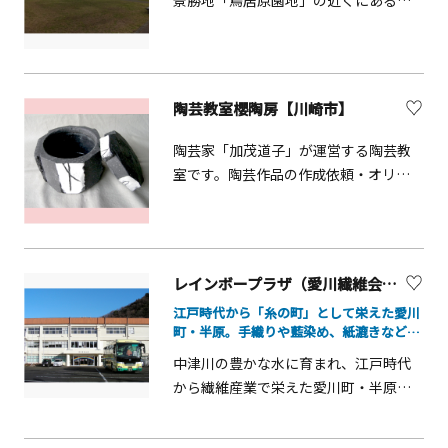
景勝地「鳥居原園地」の近くにある農
林産物直売所です。地元の新鮮な農林
産物、加工品、工芸品や地元の特産物
の販売の他にゆっくりと休憩できる食
堂などもあります。陶芸教室やしいた
陶芸教室櫻陶房【川崎市】
け教室など体験できるイベントが催さ
れている他、館内には組ひも作り機も
陶芸家「加茂道子」が運営する陶芸教
設置され、自由に紐づくりに挑戦でき
室です。陶芸作品の作成依頼・オリジ
ます。（公式HPより引用）
ナル陶器・プレゼント・引き出物・お
祝いの作成依頼等も受け付けていま
す。
レインボープラザ（愛川繊維会館）【愛川町】
江戸時代から「糸の町」として栄えた愛川
町・半原。手織りや藍染め、紙漉きなどの
伝統工芸を体験しながら、地域に受け継が
中津川の豊かな水に育まれ、江戸時代
れてきたものづくり文化に触れる
から繊維産業で栄えた愛川町・半原地
区。レインボープラザ（愛川繊維会
館）は、この地域に受け継がれてきた