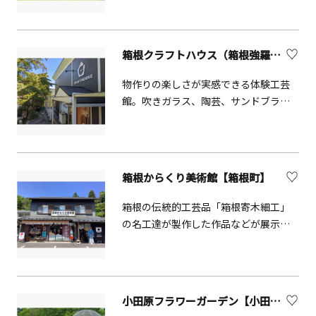
相模の霊峰「大山」の眺望も素晴らし
ス席ではペット同伴でも楽しむことが
や木工、ガラス工芸等の芸術体験がで
く、近傍の七沢温泉と併せ、みどりと
できます。 陶芸体験でペットの足型を
きる体験工房とファミリー・グルー
人の生活が調和した里山の持つ魅力に
とるメニューも、人気を集めていま
プ・団体でもご利用できる宿泊室、そ
箱根クラフトハウス（箱根強羅公園内）【箱根町】
どっぷりと浸ることができます。【あ
す。
してスタジオ・ ホールもあり音楽、
じさい階段】場所：神奈川県厚木市上
劇、ダンス等の日帰り練習や合宿にも
物作りの楽しさが実感できる体験工芸
古沢955-1 七沢森林公園内 森のアト
適しています。〔木の工房〕では、木
館。吹きガラス、陶芸、サンドブラス
リエ雨上がりのしっとりとした空気の
工クラフトやくっつき自由工作、[土の
ト、切子、ポタリーペインティング、
中、あじさいが咲き誇る小径。水滴を
工房]では手びねりや絵付け、[自由工
とんぼ玉、ヴィンテージビーズの7つが
まとった花びらが光をうけてきらめく
房]ではサンドブラストなどのガラス工
楽しめ、世界にひとつしかないオリジ
姿は、まるで宝石のよう。日差しを避
芸を楽しめます。大人から子どもまで、
ナル作品をつくることができます。ど
け、木陰の階段に一歩足を踏み入れれ
箱根からくり美術館【箱根町】
初めてでも専門の指導スタッフがいる
の体験もスタッフがマンツーマンで指
ば街の喧騒を忘れ、ありのままの自分
ので安心です。季節限定の体験メニュ
導しますので、お子様連れでも安心し
箱根の伝統的工芸品「箱根寄木細工」
の心もあじさいの花の一部になったよ
ーもお楽しみに。併設されている宿泊
て体験できます。
の名工達が製作した作品などが展示さ
うな癒しの空間。心の奥まで満たして
室に泊まってじっくり取り組んだり、
れている美術館。展示室内には秘密箱
くれる特別な時間をお届けします。
日帰りで気軽に立ち寄ってもOK!音楽ス
等の仕掛けがある作品を実際に触って
タジオやホールでは、趣味などの活動
遊ぶことも。職人と知恵比べしてみま
に最適です。
せんか？秘密箱、コースター、電車型
小田原フラワーガーデン【小田原市】
の貯金箱などの箱根寄木細工の体験工