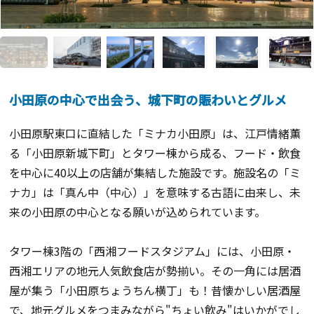
小田原の中心で出会う、城下町の賑わいとグルメ
小田原駅東口に直結した「ミナカ小田原」は、江戸情緒薫
る「小田原新城下町」とタワー棟から成る、フード・飲食
を中心に40以上の店舗が集結した施設です。施設名の「ミ
ナカ」は「真ん中（中心）」を意味する古語に由来し、未
来の小田原の中心となる願いが込められています。
タワー棟3階の「西湘フードスタジアム」には、小田原・
西湘エリアの地元人気飲食店が勢揃い。その一角には居酒
屋が集う「小田原ちょうちん横丁」も！昔懐かしい居酒屋
で、地元グルメをつまみながら"ちょい飲み"はいかがでし