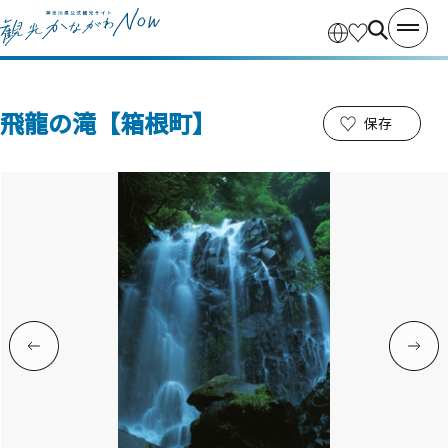
飛龍の滝【箱根町】
保存