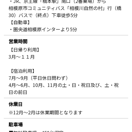
・JR、京王線「橋本駅」南口（2番乗場）から
相模原市コミュニティバス「相模川自然の村」行（橋
30）バスで（終点）下車徒歩5分
【自動車】
・圏央道相模原インターより5分
営業時間
【日帰り利用】
3月〜１１月
【宿泊利用】
7月～9月（平日休日問わず）
4月～6月、10月、11月の土・日・祝日及び、土・祝
日の前日
休業日
※12月～2月は休業期間となります
駐車場