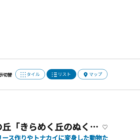
タイル
リスト
マップ
示切替
【開催終了】横須賀・ソレイユの丘「きらめく丘のぬくもりクリスマス」
リース作りやトナカイに変身した動物たちとのふれ