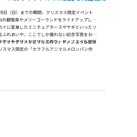
ら28日（日）までの期間、クリスマス限定イベント
内の観覧車やメリーゴーランドをライトアップし、
カイに変身したミニチュアホースやヤギといったソ
るふれあいや、ここでしか撮れない記念写真をお楽
ホワイトクリスマスリース作り」や、ノスタルジッ
ーナツやデザートピザなどのフードメニューも提供
リスマス限定の「カラフルアニマルメロンパン作
高いワークショップを開催します。
越しください。