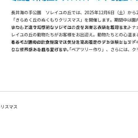
長井海の手公園 ソレイユの丘では、2025年12月6日（土）か
「きらめく丘のぬくもりクリスマス」を開催します。期間中は園
いつもと違う幻想的なソレイユの丘をお楽しみいただけます。
また、アニマルヴィレッジでは、クリスマス衣装を着用したトナ
レイユの丘の動物たちがお客様をお出迎え。動物たちとの心温ま
本イベントでは、クリスマス気分を高めるクラフト体験として「
しみください。
そして、園内の飲食施設ではクリスマス限定のデコレーションド
クな世界感あふれる愛らしい「ベアツリー作り」、さらには、ク
し、イベントを盛り上げます。
り」や「クリスマスクッキー作り」など、ファミリー層に人気の
笑顔とぬくもりがあふれるソレイユの丘のクリスマスに、ぜひお
クリスマス