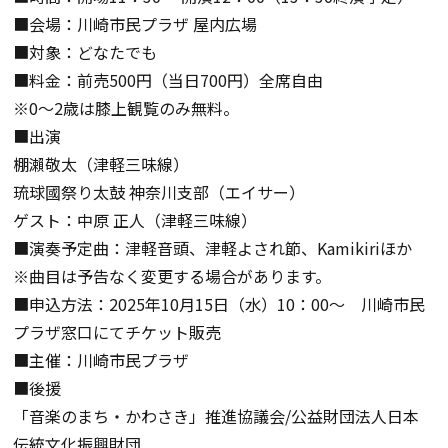
■会場：川崎市民プラザ 屋内広場
■対象：どなたでも
■料金：前売500円（当日700円）全席自由
※0～2歳は膝上観覧のみ無料。
■出演
棚瀨敬太（津軽三味線）
琉球國祭り太鼓 神奈川支部（エイサー）
ゲスト：中原 正人（津軽三味線）
■演奏予定曲：津軽音頭、津軽よされ節、Kamikiriほか
※曲目は予告なく変更する場合があります。
■申込方法：2025年10月15日（水）10：00～ 川崎市民
プラザ窓口にてチケット販売
■主催：川崎市民プラザ
■後援
「音楽のまち・かわさき」推進協議会/公益財団法人日本
伝統文化振興財団