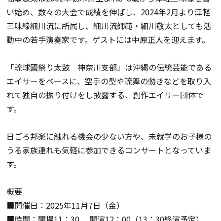
い始め、数々の大会で成績を伸ばし、2024年2月より津軽
三味線細川流に所属し、細川流師範・細川敬太としても活
動中の若手演奏家です。ゲストには中原正人を迎えます。
「琉球國祭り太鼓 神奈川支部」は沖縄の伝統芸能である
エイサーをベースに、空手の型や琉舞の動きなどを取り入
れて独自の振り付けをし披露する、創作エイサー団体で
す。
日ごろ邦楽に触れる機会の少ない方や、未就学のお子様の
うる家族連れも気軽に参加できるコンサートとなっていま
す。
概要
■
開催日：2025年11月7日（金）
■時間：開場11：30 開演12：00（13：30終演予定）