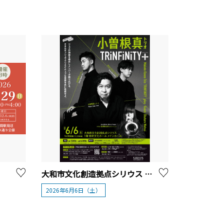
大和市文化創造拠点シリウス やまと芸術文化ホール「小曽根真トリオTRiNFiNiTY+」
2026年6月6日（土）