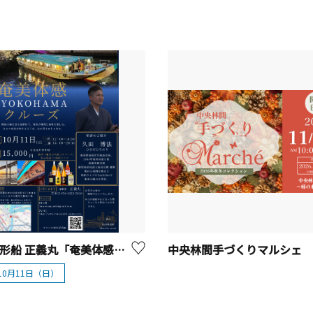
横浜 屋形船 正義丸「奄美体感YOKOHAMAクルーズ」
中央林間手づくりマルシェ
年10月11日（日）