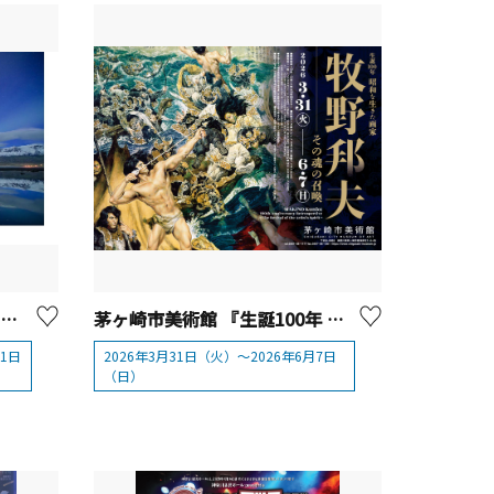
【開催終了】そごう美術館 「KAGAYA 天空の歌」
茅ヶ崎市美術館 『生誕100年 昭和を生きた画家 牧野邦夫 —その魂の召喚—』
31日
2026年3月31日（火）〜2026年6月7日
（日）