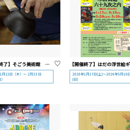
【開催終了】そごう美術館 「artisans と輪島塗ー 輪島塗 そのさきー輪島復興支援」
年1月22日（木）～ 2月23 日
2026年1月17日(土)～2026年5月10
祝）
(日)