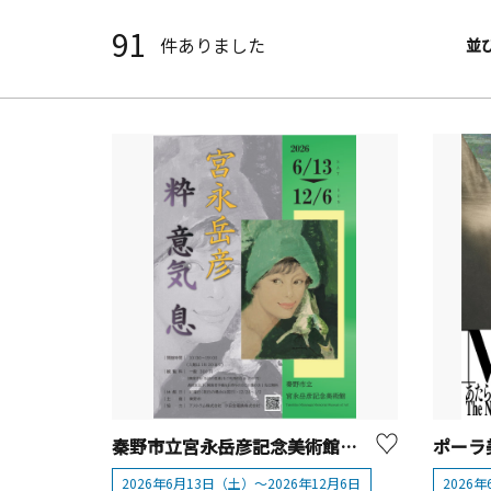
91
件ありました
並
秦野市立宮永岳彦記念美術館 展覧会「宮永岳彦 粋 意気 息」【秦野市】
2026年6月13日（土）～2026年12月6日
2026年