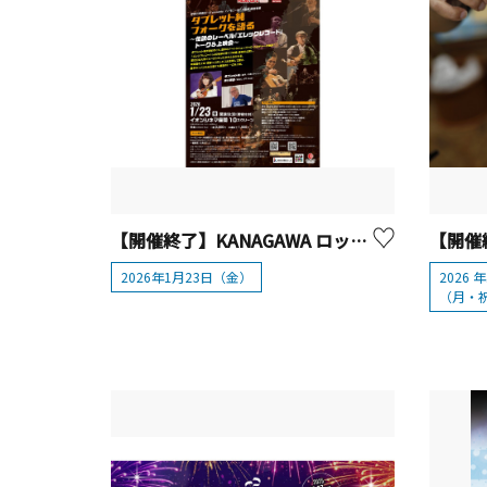
【開催終了】KANAGAWA ロックサーキット 「語り継ぐロックの伝説」タブレット純 フォークを語る ～伝説のレーベル「エレックレコード」トーク＆上映会～【座間市】
2026年1月23日（金）
2026 
（月・