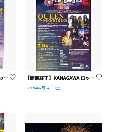
【開催終了】KANAGAWA ロックサーキット 「語り継ぐロックの伝説」タブレット純 フォークを語る ~伝説のレーベル「エレックレコード」トーク &丸山圭子「彩色兼美」ライブ~【山北町】
【開催終了】KANAGAWA ロックサーキット 「語り継ぐロックの伝説」QUEEN MEMORIES ＜トーク＆ライブ＞ St.Valentine’s Day ロッキュー・スペシャル
2026年2月14日（土）