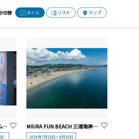
タイル
リスト
マップ
示切替
藤子・F・不二雄ミュージアム開館15周年記念 ドラえも～ん！願いをかなえるひみつ道具展【川崎市】
MIURA FUN BEACH 三浦海岸（三浦海岸海水浴場）
0日
2026年7月18日～8月30日