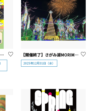
【開催終了】はだの浮世絵ギャラリー「歌川国芳木曽街道六十九次之内（前期）」【 秦野市 】
【開催終了】さがみ湖MORIMORI 「さがみ湖イルミリオン 年越しカウントダウンパーティー2025-2026」
日
2025年12月31日（水）