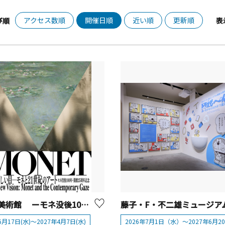
アクセス数順
開催日順
近い順
更新順
び順
表
ポーラ美術館 ーモネ没後100年・開館25周年記念『あたらしい目ーモネと21世紀のアート』展
6月17日(水)～2027年4月7日(水)
2026年7月1日（水）～2027年6月2