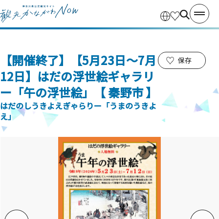
【開催終了】【5月23日～7月
保存
12日】はだの浮世絵ギャラリ
ー「午の浮世絵」【 秦野市 】
はだのしうきよえぎゃらりー「うまのうきよ
え」